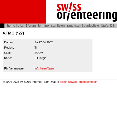
home
|
o-l.ch
|
forum
|
termine
|
startlisten
|
ranglisten
|
punkteliste
|
läufer DB
4.TMO (*27)
Datum:
Sa 27.04.2002
Region:
TI
Club:
SCOM
Karte:
S.Giorgio
Für Veranstalter:
Info hinzufügen
© 2004-2025 by SOLV Internet Team. Mail to
oltech@swiss-orienteering.ch