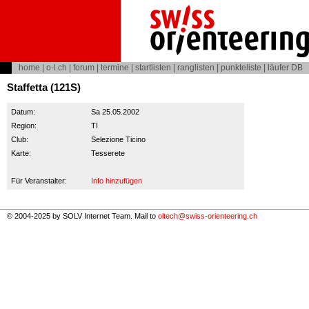
home
|
o-l.ch
|
forum
|
termine
|
startlisten
|
ranglisten
|
punkteliste
|
läufer DB
Staffetta (121S)
Datum:
Sa 25.05.2002
Region:
TI
Club:
Selezione Ticino
Karte:
Tesserete
Für Veranstalter:
Info hinzufügen
© 2004-2025 by SOLV Internet Team. Mail to
oltech@swiss-orienteering.ch