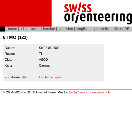
home
|
o-l.ch
|
forum
|
termine
|
startlisten
|
ranglisten
|
punkteliste
|
läufer DB
6.TMO (122)
Datum:
So 02.06.2002
Region:
TI
Club:
ASCO
Karte:
Carona
Für Veranstalter:
Info hinzufügen
© 2004-2025 by SOLV Internet Team. Mail to
oltech@swiss-orienteering.ch