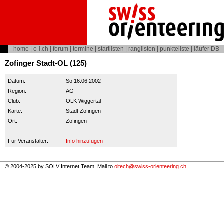
home
|
o-l.ch
|
forum
|
termine
|
startlisten
|
ranglisten
|
punkteliste
|
läufer DB
Zofinger Stadt-OL (125)
Datum:
So 16.06.2002
Region:
AG
Club:
OLK Wiggertal
Karte:
Stadt Zofingen
Ort:
Zofingen
Für Veranstalter:
Info hinzufügen
© 2004-2025 by SOLV Internet Team. Mail to
oltech@swiss-orienteering.ch