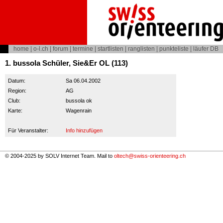
home
|
o-l.ch
|
forum
|
termine
|
startlisten
|
ranglisten
|
punkteliste
|
läufer DB
1. bussola Schüler, Sie&Er OL (113)
Datum:
Sa 06.04.2002
Region:
AG
Club:
bussola ok
Karte:
Wagenrain
Für Veranstalter:
Info hinzufügen
© 2004-2025 by SOLV Internet Team. Mail to
oltech@swiss-orienteering.ch