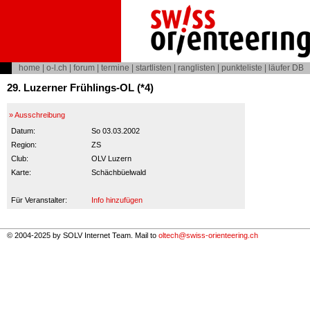
home
|
o-l.ch
|
forum
|
termine
|
startlisten
|
ranglisten
|
punkteliste
|
läufer DB
29. Luzerner Frühlings-OL (*4)
» Ausschreibung
Datum:
So 03.03.2002
Region:
ZS
Club:
OLV Luzern
Karte:
Schächbüelwald
Für Veranstalter:
Info hinzufügen
© 2004-2025 by SOLV Internet Team. Mail to
oltech@swiss-orienteering.ch