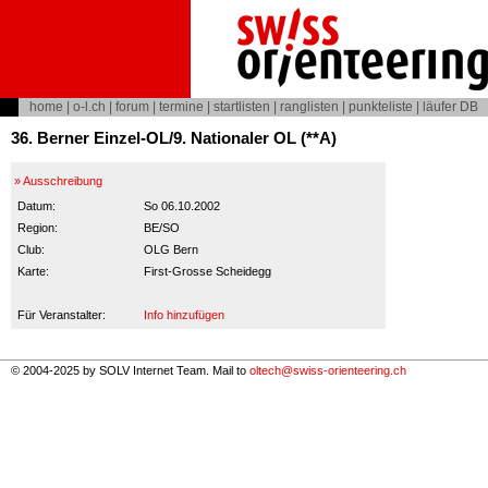
home
|
o-l.ch
|
forum
|
termine
|
startlisten
|
ranglisten
|
punkteliste
|
läufer DB
36. Berner Einzel-OL/9. Nationaler OL (**A)
» Ausschreibung
Datum:
So 06.10.2002
Region:
BE/SO
Club:
OLG Bern
Karte:
First-Grosse Scheidegg
Für Veranstalter:
Info hinzufügen
© 2004-2025 by SOLV Internet Team. Mail to
oltech@swiss-orienteering.ch