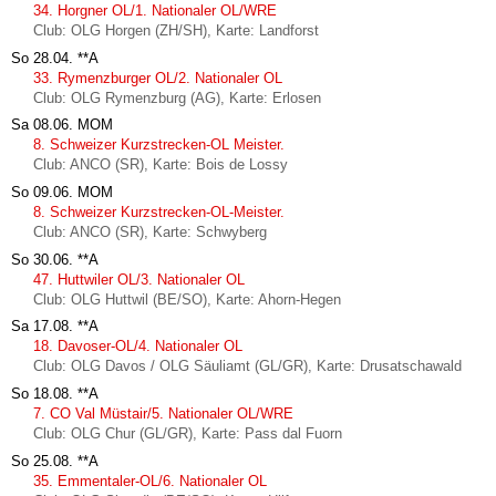
34. Horgner OL/1. Nationaler OL/WRE
Club: OLG Horgen (ZH/SH), Karte: Landforst
So 28.04.
**A
33. Rymenzburger OL/2. Nationaler OL
Club: OLG Rymenzburg (AG), Karte: Erlosen
Sa 08.06.
MOM
8. Schweizer Kurzstrecken-OL Meister.
Club: ANCO (SR), Karte: Bois de Lossy
So 09.06.
MOM
8. Schweizer Kurzstrecken-OL-Meister.
Club: ANCO (SR), Karte: Schwyberg
So 30.06.
**A
47. Huttwiler OL/3. Nationaler OL
Club: OLG Huttwil (BE/SO), Karte: Ahorn-Hegen
Sa 17.08.
**A
18. Davoser-OL/4. Nationaler OL
Club: OLG Davos / OLG Säuliamt (GL/GR), Karte: Drusatschawald
So 18.08.
**A
7. CO Val Müstair/5. Nationaler OL/WRE
Club: OLG Chur (GL/GR), Karte: Pass dal Fuorn
So 25.08.
**A
35. Emmentaler-OL/6. Nationaler OL