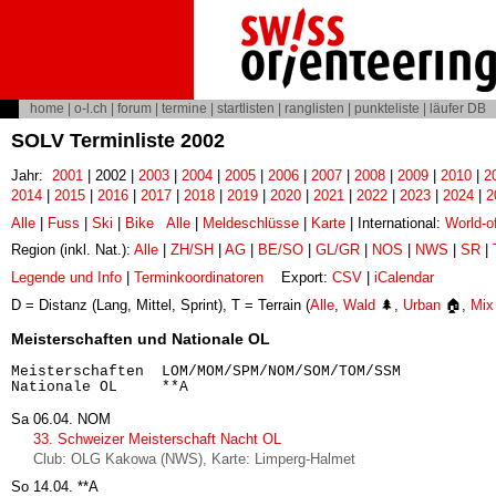
home
|
o-l.ch
|
forum
|
termine
|
startlisten
|
ranglisten
|
punkteliste
|
läufer DB
SOLV Terminliste 2002
Jahr:
2001
| 2002 |
2003
|
2004
|
2005
|
2006
|
2007
|
2008
|
2009
|
2010
|
2
2014
|
2015
|
2016
|
2017
|
2018
|
2019
|
2020
|
2021
|
2022
|
2023
|
2024
|
2
Alle
|
Fuss
|
Ski
|
Bike
Alle
|
Meldeschlüsse
|
Karte
| International:
World-o
Region (inkl. Nat.):
Alle
|
ZH/SH
|
AG
|
BE/SO
|
GL/GR
|
NOS
|
NWS
|
SR
|
Legende und Info
|
Terminkoordinatoren
Export:
CSV
|
iCalendar
D = Distanz (Lang, Mittel, Sprint), T = Terrain (
Alle
,
Wald
🌲,
Urban
🏠,
Mix
Meisterschaften und Nationale OL
Meisterschaften  LOM/MOM/SPM/NOM/SOM/TOM/SSM

Sa 06.04.
NOM
33. Schweizer Meisterschaft Nacht OL
Club: OLG Kakowa (NWS), Karte: Limperg-Halmet
So 14.04.
**A