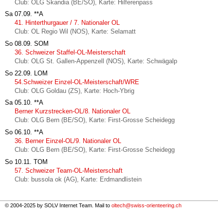
Club: OLG Skandia (BE/SO), Karte: Hilferenpass
Sa 07.09.
**A
41. Hinterthurgauer / 7. Nationaler OL
Club: OL Regio Wil (NOS), Karte: Selamatt
So 08.09.
SOM
36. Schweizer Staffel-OL-Meisterschaft
Club: OLG St. Gallen-Appenzell (NOS), Karte: Schwägalp
So 22.09.
LOM
54.Schweizer Einzel-OL-Meisterschaft/WRE
Club: OLG Goldau (ZS), Karte: Hoch-Ybrig
Sa 05.10.
**A
Berner Kurzstrecken-OL/8. Nationaler OL
Club: OLG Bern (BE/SO), Karte: First-Grosse Scheidegg
So 06.10.
**A
36. Berner Einzel-OL/9. Nationaler OL
Club: OLG Bern (BE/SO), Karte: First-Grosse Scheidegg
So 10.11.
TOM
57. Schweizer Team-OL-Meisterschaft
Club: bussola ok (AG), Karte: Erdmandlistein
© 2004-2025 by SOLV Internet Team. Mail to
oltech@swiss-orienteering.ch