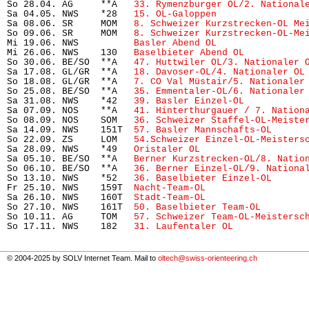
So 28.04. AG     **A   
33. Rymenzburger OL/2. National
Sa 04.05. NWS    *28   
15. OL-Galoppen
                
Sa 08.06. SR     MOM   
8. Schweizer Kurzstrecken-OL Me
So 09.06. SR     MOM   
8. Schweizer Kurzstrecken-OL-Me
Mi 19.06. NWS          
Basler Abend OL
                
Mi 26.06. NWS    130   
Baselbieter Abend OL
           
So 30.06. BE/SO  **A   
47. Huttwiler OL/3. Nationaler 
Sa 17.08. GL/GR  **A   
18. Davoser-OL/4. Nationaler OL
So 18.08. GL/GR  **A   
7. CO Val Müstair/5. Nationaler
So 25.08. BE/SO  **A   
35. Emmentaler-OL/6. Nationaler
Sa 31.08. NWS    *42   
39. Basler Einzel-OL
           
Sa 07.09. NOS    **A   
41. Hinterthurgauer / 7. Nation
So 08.09. NOS    SOM   
36. Schweizer Staffel-OL-Meiste
Sa 14.09. NWS    151T  
57. Basler Mannschafts-OL
      
So 22.09. ZS     LOM   
54.Schweizer Einzel-OL-Meisters
Sa 28.09. NWS    *49   
Oristaler OL
                   
Sa 05.10. BE/SO  **A   
Berner Kurzstrecken-OL/8. Natio
So 06.10. BE/SO  **A   
36. Berner Einzel-OL/9. Nationa
So 13.10. NWS    *52   
36. Baselbieter Einzel-OL
      
Fr 25.10. NWS    159T  
Nacht-Team-OL
                  
Sa 26.10. NWS    160T  
Stadt-Team-OL
                  
So 27.10. NWS    161T  
50. Baselbieter Team-OL
        
So 10.11. AG     TOM   
57. Schweizer Team-OL-Meistersc
So 17.11. NWS    182   
31. Laufentaler OL
© 2004-2025 by SOLV Internet Team. Mail to
oltech@swiss-orienteering.ch