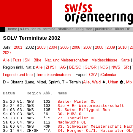
home
|
o-l.ch
|
forum
|
termine
|
startlisten
|
ranglisten
|
punkteliste
|
läufer DB
SOLV Terminliste 2002
Jahr:
2001
| 2002 |
2003
|
2004
|
2005
|
2006
|
2007
|
2008
|
2009
|
2010
|
2
2027
Alle
|
Fuss
|
Ski
|
Bike
Nat. und Meisterschaften
|
Meldeschlüsse
|
Karte
|
Region (inkl. Nat.):
Alle
|
ZH/SH
|
AG
|
BE/SO
|
GL/GR
|
NOS
|
NWS
|
SR
|
Legende und Info
|
Terminkoordinatoren
Export:
CSV
|
iCalendar
D = Distanz (Lang, Mittel, Sprint), T = Terrain (
Alle
,
Wald
🌲,
Urban
🏠,
Mix
Datum     Region Abk.  Name                           
Sa 26.01. NWS    102   
Basler Winter OL
               
So 24.02. NWS    103   
Sie + Er Wintermeisterschaft
   
So 03.03. NWS    105   
5. Swiss Billygoat Run
         
Sa 09.03. NWS    *6    
30. MUBA-OL
                    
Sa 23.03. NWS    *15   
27. Therwiler OL
               
Sa 06.04. NWS    112   
Nachwuchs OL
                   
Sa 06.04. NWS    NOM   
33. Schweizer Meisterschaft Nac
So 14.04. ZH/SH  **A   
34. Horgner OL/1. Nationaler OL