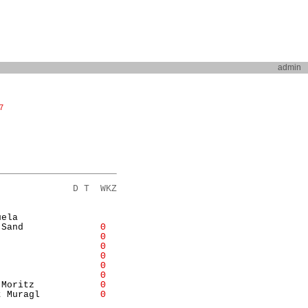
admin
7
              D T  WKZ
                  

ela               

-Sand              
Θ
                   
Θ
                   
Θ
                   
Θ
                   
Θ
                   
Θ
 Moritz            
Θ
t Muragl           
Θ
                  
