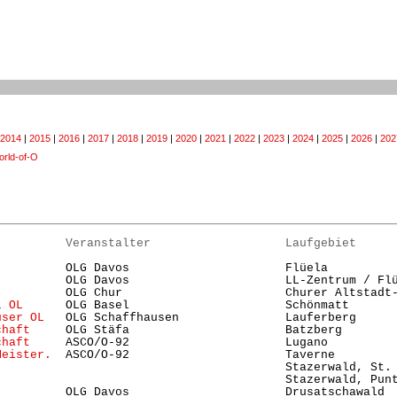
2014
|
2015
|
2016
|
2017
|
2018
|
2019
|
2020
|
2021
|
2022
|
2023
|
2024
|
2025
|
2026
|
202
rld-of-O
          Veranstalter                   Laufgebiet     
          OLG Davos                      Flüela          
          OLG Davos                      LL-Zentrum / Flü
          OLG Chur                       Churer Altstadt
l OL
      OLG Basel                      Schönmatt      
user OL
   OLG Schaffhausen               Lauferberg     
chaft
     OLG Stäfa                      Batzberg       
chaft
     ASCO/O-92                      Lugano         
Meister.
  ASCO/O-92                      Taverne        
                                         Stazerwald, St.
                                         Stazerwald, Pun
          OLG Davos                      Drusatschawald  