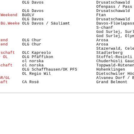
          OLG Davos                      Drusatschawald  
                                         Ofenpass / Pass
          OLG Davos                      Drusatschawald  
-Weekend
  BüOLV                          Ftan           
          OLG Davos                      Drusatschawald  
 Bü.Weeke
 OLG Davos / Säuliamt           Davos-Flüelapass
                                         S-chanf        
                                         God Surlej, Sur
                                         God Surlej, Oly
kend
      OLG Chur                       Arosa          
kend
      OLG Chur                       Arosa          
                                         Stazerwald, Cel
rschaft
   OLC Kapreolo                   Stadlerberg    
r OL
      OLG Pfäffikon                  Stoffel-Rosinli
          ol norska                      Chuderhüsli Gau
schaft
    ol norska                      Toppwald-Rütene
          OLG Schaffhausen/OK PFS        Hohenklingen   
          OL Regio Wil                   Dietschwiler Hö
GR/GL
                                    Alvaneu Dorf / B
haft
      CA Rosé                        Grand Belmont  