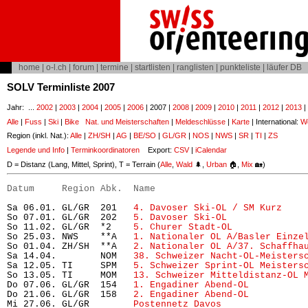
home
|
o-l.ch
|
forum
|
termine
|
startlisten
|
ranglisten
|
punkteliste
|
läufer DB
SOLV Terminliste 2007
Jahr: ...
2002
|
2003
|
2004
|
2005
|
2006
| 2007 |
2008
|
2009
|
2010
|
2011
|
2012
|
2013
|
Alle
|
Fuss
|
Ski
|
Bike
Nat. und Meisterschaften
|
Meldeschlüsse
|
Karte
| International:
Wo
Region (inkl. Nat.):
Alle
|
ZH/SH
|
AG
|
BE/SO
|
GL/GR
|
NOS
|
NWS
|
SR
|
TI
|
ZS
Legende und Info
|
Terminkoordinatoren
Export:
CSV
|
iCalendar
D = Distanz (Lang, Mittel, Sprint), T = Terrain (
Alle
,
Wald
🌲,
Urban
🏠,
Mix
🏡)
Datum     Region Abk.  Name                           
Sa 06.01. GL/GR  201   
4. Davoser Ski-OL / SM Kurz
    
So 07.01. GL/GR  202   
5. Davoser Ski-OL
              
So 11.02. GL/GR  *2    
5. Churer Stadt-OL
             
So 25.03. NWS    **A   
1. Nationaler OL A/Basler Einze
So 01.04. ZH/SH  **A   
2. Nationaler OL A/37. Schaffha
Sa 14.04.        NOM   
38. Schweizer Nacht-OL-Meisters
Sa 12.05. TI     SPM   
5. Schweizer Sprint-OL Meisters
So 13.05. TI     MOM   
13. Schweizer Mitteldistanz-OL 
Do 07.06. GL/GR  154   
1. Engadiner Abend-OL
          
Do 21.06. GL/GR  158   
2. Engadiner Abend-OL
          
Mi 27.06. GL/GR        
Postennetz Davos
               