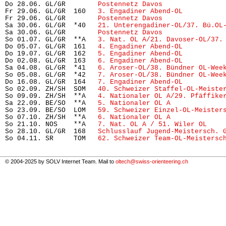
Do 28.06. GL/GR        
Postennetz Davos
               
Fr 29.06. GL/GR  160   
3. Engadiner Abend-OL
          
Fr 29.06. GL/GR        
Postennetz Davos
               
Sa 30.06. GL/GR  *40   
21. Unterengadiner-OL/37. Bü.OL
Sa 30.06. GL/GR        
Postennetz Davos
               
So 01.07. GL/GR  **A   
3. Nat. OL A/21. Davoser-OL/37.
Do 05.07. GL/GR  161   
4. Engadiner Abend-OL
          
Do 19.07. GL/GR  162   
5. Engadiner Abend-OL
          
Do 02.08. GL/GR  163   
6. Engadiner Abend-OL
          
Sa 04.08. GL/GR  *41   
6. Aroser-OL/38. Bündner OL-Wee
So 05.08. GL/GR  *42   
7. Aroser-OL/38. Bündner OL-Wee
Do 16.08. GL/GR  164   
7. Engadiner Abend-OL
          
So 02.09. ZH/SH  SOM   
40. Schweizer Staffel-OL-Meiste
So 09.09. ZH/SH  **A   
4. Nationaler OL A/29. Pfäffike
Sa 22.09. BE/SO  **A   
5. Nationaler OL A
             
So 23.09. BE/SO  LOM   
59. Schweizer Einzel-OL-Meister
So 07.10. ZH/SH  **A   
6. Nationaler OL A
             
So 21.10. NOS    **A   
7. Nat. OL A / 51. Wiler OL
    
So 28.10. GL/GR  168   
Schlusslauf Jugend-Meistersch. 
So 04.11. SR     TOM   
62. Schweizer Team-OL-Meistersc
© 2004-2025 by SOLV Internet Team. Mail to
oltech@swiss-orienteering.ch