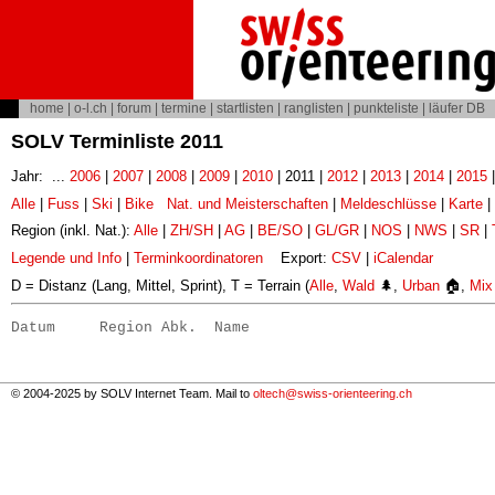
home
|
o-l.ch
|
forum
|
termine
|
startlisten
|
ranglisten
|
punkteliste
|
läufer DB
SOLV Terminliste 2011
Jahr: ...
2006
|
2007
|
2008
|
2009
|
2010
| 2011 |
2012
|
2013
|
2014
|
2015
Alle
|
Fuss
|
Ski
|
Bike
Nat. und Meisterschaften
|
Meldeschlüsse
|
Karte
|
Region (inkl. Nat.):
Alle
|
ZH/SH
|
AG
|
BE/SO
|
GL/GR
|
NOS
|
NWS
|
SR
|
Legende und Info
|
Terminkoordinatoren
Export:
CSV
|
iCalendar
D = Distanz (Lang, Mittel, Sprint), T = Terrain (
Alle
,
Wald
🌲,
Urban
🏠,
Mix
Datum     Region Abk.  Name                           
© 2004-2025 by SOLV Internet Team. Mail to
oltech@swiss-orienteering.ch