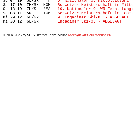
So 04.10. GL/GR  **A   
9. Nationaler OL Mitteldistanz
 
Sa 17.10. ZH/SH  MOM   
Schweizer Meisterschaft im Mitt
So 18.10. ZH/SH  **A   
10. Nationaler OL WR-Event Lang
So 08.11. SR     TOM   
Schweizer Meisterschaft im Team
Di 29.12. GL/GR        
9. Engadiner Ski-OL - ABGESAGT
 
Mi 30.12. GL/GR        
Engadiner Ski-OL - ABGESAGT
    
© 2004-2025 by SOLV Internet Team. Mail to
oltech@swiss-orienteering.ch