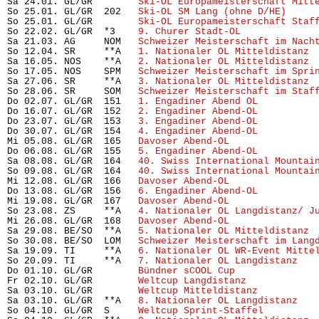
Sa 24.01. GL/GR        
Ski-OL Europameisterschaft Mitt
So 25.01. GL/GR  202   
Ski-OL SM Lang (ohne D/HE)
     
So 25.01. GL/GR        
Ski-OL Europameisterschaft Staf
So 22.02. GL/GR  *3    
9. Churer Stadt-OL
             
Sa 21.03. AG     NOM   
Schweizer Meisterschaft im Nach
So 12.04. SR     **A   
1. Nationaler OL Mitteldistanz
 
Sa 16.05. NOS    **A   
2. Nationaler OL Mitteldistanz
 
So 17.05. NOS    SPM   
Schweizer Meisterschaft im Spri
Sa 27.06. SR     **A   
3. Nationaler OL Mitteldistanz
 
So 28.06. SR     SOM   
Schweizer Meisterschaft im Staf
Do 02.07. GL/GR  151   
1. Engadiner Abend OL
          
Do 16.07. GL/GR  152   
2. Engadiner Abend-OL
          
Do 23.07. GL/GR  153   
3. Engadiner Abend-OL
          
Do 30.07. GL/GR  154   
4. Engadiner Abend-OL
          
Mi 05.08. GL/GR  165   
Davoser Abend-OL
               
Do 06.08. GL/GR  155   
5. Engadiner Abend-OL
          
Sa 08.08. GL/GR  164   
40. Swiss International Mountai
So 09.08. GL/GR  164   
40. Swiss International Mountai
Mi 12.08. GL/GR  166   
Davoser Abend-OL
               
Do 13.08. GL/GR  156   
6. Engadiner Abend-OL
          
Mi 19.08. GL/GR  167   
Davoser Abend-OL
               
So 23.08. ZS     **A   
4. Nationaler OL Langdistanz/ J
Mi 26.08. GL/GR  168   
Davoser Abend-OL
               
Sa 29.08. BE/SO  **A   
5. Nationaler OL Mitteldistanz
 
So 30.08. BE/SO  LOM   
Schweizer Meisterschaft im Lang
Sa 19.09. TI     **A   
6. Nationaler OL WR-Event Mitte
So 20.09. TI     **A   
7. Nationaler OL Langdistanz
   
Do 01.10. GL/GR        
Bündner sCOOL Cup
              
Fr 02.10. GL/GR        
Weltcup Langdistanz
            
Sa 03.10. GL/GR        
Weltcup Mitteldistanz
          
Sa 03.10. GL/GR  **A   
8. Nationaler OL Langdistanz
   
So 04.10. GL/GR  S     
Weltcup Sprint-Staffel
         