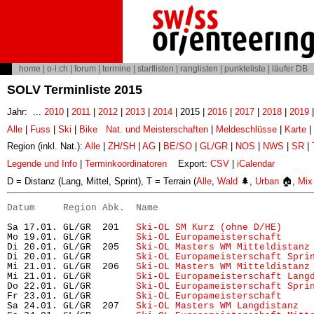
home
|
o-l.ch
|
forum
|
termine
|
startlisten
|
ranglisten
|
punkteliste
|
läufer DB
SOLV Terminliste 2015
Jahr: ...
2010
|
2011
|
2012
|
2013
|
2014
| 2015 |
2016
|
2017
|
2018
|
2019
Alle
|
Fuss
|
Ski
|
Bike
Nat. und Meisterschaften
|
Meldeschlüsse
|
Karte
|
Region (inkl. Nat.):
Alle
|
ZH/SH
|
AG
|
BE/SO
|
GL/GR
|
NOS
|
NWS
|
SR
|
Legende und Info
|
Terminkoordinatoren
Export:
CSV
|
iCalendar
D = Distanz (Lang, Mittel, Sprint), T = Terrain (
Alle
,
Wald
🌲,
Urban
🏠,
Mix
Datum     Region Abk.  Name                           
Sa 17.01. GL/GR  201   
Ski-OL SM Kurz (ohne D/HE)
     
Mo 19.01. GL/GR        
Ski-OL Europameisterschaft
     
Di 20.01. GL/GR  205   
Ski-OL Masters WM Mitteldistanz
Di 20.01. GL/GR        
Ski-OL Europameisterschaft Spri
Mi 21.01. GL/GR  206   
Ski-OL Masters WM Mitteldistanz
Mi 21.01. GL/GR        
Ski-OL Europameisterschaft Lang
Do 22.01. GL/GR        
Ski-OL Europameisterschaft Spri
Fr 23.01. GL/GR        
Ski-OL Europameisterschaft
     
Sa 24.01. GL/GR  207   
Ski-OL Masters WM Langdistanz
  