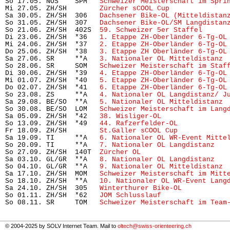
So 17.05. NOS    SPM   
Schweizer Meisterschaft im Spri
Mi 27.05. ZH/SH        
Zürcher sCOOL Cup
              
Sa 30.05. ZH/SH  306   
Dachsener Bike-OL (Mitteldistan
So 31.05. ZH/SH  307   
Dachsener Bike-OL/SM Langdistan
So 21.06. ZH/SH  402S  
59. Schweizer 5er Staffel
      
Di 23.06. ZH/SH  *36   
1. Etappe ZH-Oberländer 6-Tg-OL
Mi 24.06. ZH/SH  *37   
2. Etappe ZH-Oberländer 6-Tg-OL
Do 25.06. ZH/SH  *38   
3. Etappe ZH Oberländer 6-Tg-OL
Sa 27.06. SR     **A   
3. Nationaler OL Mitteldistanz
 
So 28.06. SR     SOM   
Schweizer Meisterschaft im Staf
Di 30.06. ZH/SH  *39   
4. Etappe ZH-Oberländer 6-Tg-OL
Mi 01.07. ZH/SH  *40   
5. Etappe ZH-Oberländer 6-Tg-OL
Do 02.07. ZH/SH  *41   
6. Etappe ZH-Oberländer 6-Tg-OL
So 23.08. ZS     **A   
4. Nationaler OL Langdistanz/ J
Sa 29.08. BE/SO  **A   
5. Nationaler OL Mitteldistanz
 
So 30.08. BE/SO  LOM   
Schweizer Meisterschaft im Lang
Sa 05.09. ZH/SH  *42   
38. Wisliger-OL
                
So 13.09. ZH/SH  *49   
44. Rafzerfelder-OL
            
Fr 18.09. ZH/SH        
St.Galler sCOOL Cup
            
Sa 19.09. TI     **A   
6. Nationaler OL WR-Event Mitte
So 20.09. TI     **A   
7. Nationaler OL Langdistanz
   
So 27.09. ZH/SH  140T  
Zürcher OL
                     
Sa 03.10. GL/GR  **A   
8. Nationaler OL Langdistanz
   
So 04.10. GL/GR  **A   
9. Nationaler OL Mitteldistanz
 
Sa 17.10. ZH/SH  MOM   
Schweizer Meisterschaft im Mitt
So 18.10. ZH/SH  **A   
10. Nationaler OL WR-Event Lang
Sa 24.10. ZH/SH  305   
Winterthurer Bike-OL
           
So 01.11. ZH/SH  *62   
JOM Schlusslauf
                
So 08.11. SR     TOM   
Schweizer Meisterschaft im Team
© 2004-2025 by SOLV Internet Team. Mail to
oltech@swiss-orienteering.ch