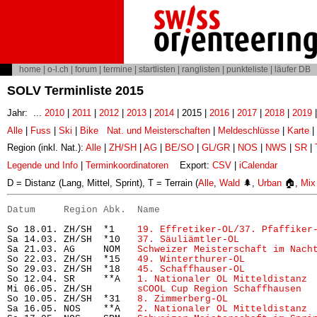
home
|
o-l.ch
|
forum
|
termine
|
startlisten
|
ranglisten
|
punkteliste
|
läufer DB
SOLV Terminliste 2015
Jahr: ...
2010
|
2011
|
2012
|
2013
|
2014
| 2015 |
2016
|
2017
|
2018
|
2019
Alle
|
Fuss
|
Ski
|
Bike
Nat. und Meisterschaften
|
Meldeschlüsse
|
Karte
|
Region (inkl. Nat.):
Alle
|
ZH/SH
|
AG
|
BE/SO
|
GL/GR
|
NOS
|
NWS
|
SR
|
Legende und Info
|
Terminkoordinatoren
Export:
CSV
|
iCalendar
D = Distanz (Lang, Mittel, Sprint), T = Terrain (
Alle
,
Wald
🌲,
Urban
🏠,
Mix
Datum     Region Abk.  Name                           
So 18.01. ZH/SH  *1    
19. Effretiker-OL/37. Pfaffiker
Sa 14.03. ZH/SH  *10   
37. Säuliämtler-OL
             
Sa 21.03. AG     NOM   
Schweizer Meisterschaft im Nach
So 22.03. ZH/SH  *15   
49. Winterthurer-OL
            
So 29.03. ZH/SH  *18   
45. Schaffhauser-OL
            
So 12.04. SR     **A   
1. Nationaler OL Mitteldistanz
 
Mi 06.05. ZH/SH        
sCOOL Cup Region Schaffhausen
  
So 10.05. ZH/SH  *31   
8. Zimmerberg-OL 
              
Sa 16.05. NOS    **A   
2. Nationaler OL Mitteldistanz
 