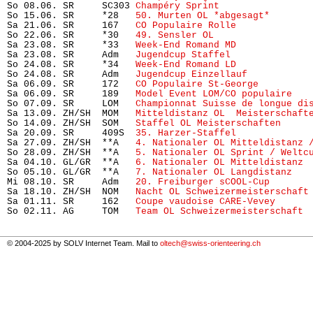
So 08.06. SR     SC303 
Champéry Sprint
                
So 15.06. SR     *28   
50. Murten OL *abgesagt*
       
Sa 21.06. SR     167   
CO Populaire Rolle
             
So 22.06. SR     *30   
49. Sensler OL
                 
Sa 23.08. SR     *33   
Week-End Romand MD
             
Sa 23.08. SR     Adm   
Jugendcup Staffel
              
So 24.08. SR     *34   
Week-End Romand LD
             
So 24.08. SR     Adm   
Jugendcup Einzellauf
           
Sa 06.09. SR     172   
CO Populaire St-George
         
Sa 06.09. SR     189   
Model Event LOM/CO populaire
   
So 07.09. SR     LOM   
Championnat Suisse de longue di
Sa 13.09. ZH/SH  MOM   
Mitteldistanz OL  Meisterschaft
So 14.09. ZH/SH  SOM   
Staffel OL Meisterschaften
     
Sa 20.09. SR     409S  
35. Harzer-Staffel
             
Sa 27.09. ZH/SH  **A   
4. Nationaler OL Mitteldistanz 
So 28.09. ZH/SH  **A   
5. Nationaler OL Sprint / Weltc
Sa 04.10. GL/GR  **A   
6. Nationaler OL Mitteldistanz
 
So 05.10. GL/GR  **A   
7. Nationaler OL Langdistanz
   
Mi 08.10. SR     Adm   
20. Freiburger sCOOL-Cup
       
Sa 18.10. ZH/SH  NOM   
Nacht OL Schweizermeisterschaft
Sa 01.11. SR     162   
Coupe vaudoise CARE-Vevey
      
So 02.11. AG     TOM   
Team OL Schweizermeisterschaft
 
© 2004-2025 by SOLV Internet Team. Mail to
oltech@swiss-orienteering.ch