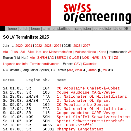
home
|
o-l.ch
|
forum
|
termine
|
startlisten
|
ranglisten
|
punkteliste
|
läufer DB
SOLV Terminliste 2025
Jahr: ...
2020
|
2021
|
2022
|
2023
|
2024
| 2025 |
2026
|
2027
Alle
|
Fuss
|
Ski
|
Bike
Nat. und Meisterschaften
|
Meldeschlüsse
|
Karte
| International:
Wo
Region (inkl. Nat.):
Alle
|
ZH/SH
|
AG
|
BE/SO
|
GL/GR
|
NOS
|
NWS
|
SR
|
TI
|
ZS
Legende und Info
|
Terminkoordinatoren
Export:
CSV
|
iCalendar
D = Distanz (Lang, Mittel, Sprint), T = Terrain (
Alle
,
Wald
🌲,
Urban
🏠,
Mix
🏡)
Datum     Region Abk.  Name                           
Sa 01.03. SR     164   
CO Populaire Chalet-à-Gobet
    
Sa 15.03. SR     106   
Coupe vaudoise CARE-Vevey
      
Sa 29.03. ZH/SH  **A   
1. Nationaler OL Mitteldistanz
 
So 30.03. ZH/SH  **A   
2. Nationaler OL Sprint
        
Sa 05.04. SR     165   
CO Populaire Le Sentier
        
So 13.04. ZS     **A   
3. Nationaler OL Mitteldistanz
 
So 04.05. SR     115   
Coupe vaudoise CARE-Vevey
      
Sa 10.05. NOS    SSM   
Sprint Staffel Schweizermeister
So 11.05. NOS    SPM   
Sprint Schweizermeisterschaft
  
So 18.05. SR     405S  
43. UBOL-Staffel
               
Sa 07.06. SR     SC302 
Champéry Langdistanz
           