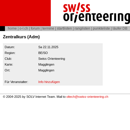
home
|
o-l.ch
|
forum
|
termine
|
startlisten
|
ranglisten
|
punkteliste
|
läufer DB
Zentralkurs (Adm)
Datum:
Sa 22.11.2025
Region:
BE/SO
Club:
Swiss Orienteering
Karte:
Magglingen
Ort:
Magglingen
Für Veranstalter:
Info hinzufügen
© 2004-2025 by SOLV Internet Team. Mail to
oltech@swiss-orienteering.ch