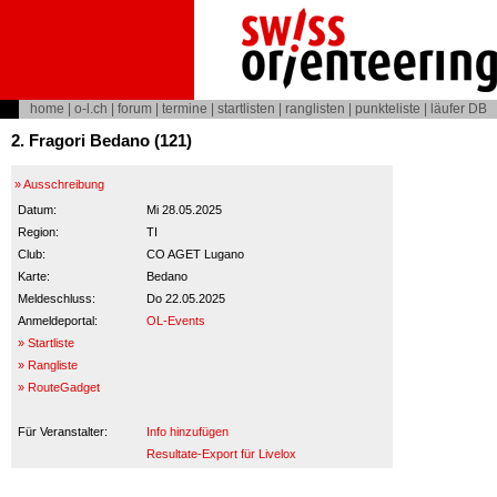
home
|
o-l.ch
|
forum
|
termine
|
startlisten
|
ranglisten
|
punkteliste
|
läufer DB
2. Fragori Bedano (121)
» Ausschreibung
Datum:
Mi 28.05.2025
Region:
TI
Club:
CO AGET Lugano
Karte:
Bedano
Meldeschluss:
Do 22.05.2025
Anmeldeportal:
OL-Events
» Startliste
» Rangliste
» RouteGadget
Für Veranstalter:
Info hinzufügen
Resultate-Export für Livelox