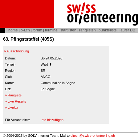
home
|
o-l.ch
|
forum
|
termine
|
startlisten
|
ranglisten
|
punkteliste
|
läufer DB
63. Pfingststaffel (405S)
» Ausschreibung
Datum:
So 24.05.2026
Terrain:
Wald 🌲
Region:
SR
Club:
ANCO
Karte:
Communal de la Sagne
Ort:
La Sagne
» Rangliste
» Live Results
» Livelox
Für Veranstalter:
Info hinzufügen
© 2004-2025 by SOLV Internet Team. Mail to
oltech@swiss-orienteering.ch