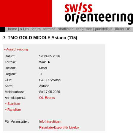
home
|
o-l.ch
|
forum
|
termine
|
startlisten
|
ranglisten
|
punkteliste
|
läufer DB
7. TMO GOLD MIDDLE Astano (115)
» Ausschreibung
Datum:
So 24.05.2026
Terrain:
Wald 🌲
Distanz:
Mittel
Region:
TI
Club:
GOLD Savosa
Karte:
Astano
Meldeschluss:
So 17.05.2026
Anmeldeportal:
OL-Events
» Startliste
» Rangliste
Für Veranstalter:
Info hinzufügen
Resultate-Export für Livelox