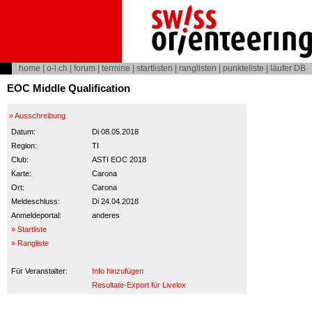
home
|
o-l.ch
|
forum
|
termine
|
startlisten
|
ranglisten
|
punkteliste
|
läufer DB
EOC Middle Qualification
» Ausschreibung
Datum:
Di 08.05.2018
Region:
TI
Club:
ASTI EOC 2018
Karte:
Carona
Ort:
Carona
Meldeschluss:
Di 24.04.2018
Anmeldeportal:
anderes
» Startliste
» Rangliste
Für Veranstalter:
Info hinzufügen
Resultate-Export für Livelox