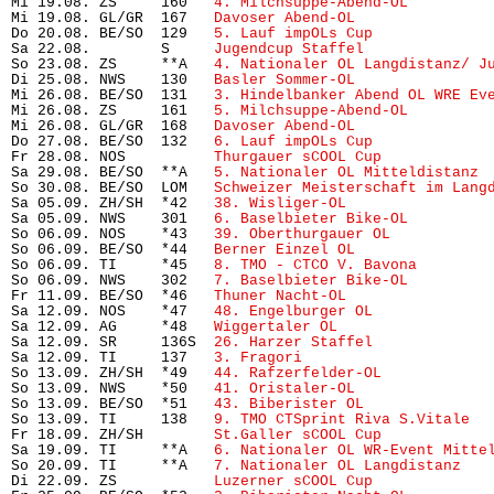
Mi 19.08. ZS     160   
4. Milchsuppe-Abend-OL
         
Mi 19.08. GL/GR  167   
Davoser Abend-OL
               
Do 20.08. BE/SO  129   
5. Lauf impOLs Cup
             
Sa 22.08.        S     
Jugendcup Staffel
So 23.08. ZS     **A   
4. Nationaler OL Langdistanz/ J
Di 25.08. NWS    130   
Basler Sommer-OL
               
Mi 26.08. BE/SO  131   
3. Hindelbanker Abend OL WRE Ev
Mi 26.08. ZS     161   
5. Milchsuppe-Abend-OL
         
Mi 26.08. GL/GR  168   
Davoser Abend-OL
               
Do 27.08. BE/SO  132   
6. Lauf impOLs Cup
             
Fr 28.08. NOS          
Thurgauer sCOOL Cup
            
Sa 29.08. BE/SO  **A   
5. Nationaler OL Mitteldistanz
 
So 30.08. BE/SO  LOM   
Schweizer Meisterschaft im Lang
Sa 05.09. ZH/SH  *42   
38. Wisliger-OL
                
Sa 05.09. NWS    301   
6. Baselbieter Bike-OL
         
So 06.09. NOS    *43   
39. Oberthurgauer OL
           
So 06.09. BE/SO  *44   
Berner Einzel OL
               
So 06.09. TI     *45   
8. TMO - CTCO V. Bavona
        
So 06.09. NWS    302   
7. Baselbieter Bike-OL
         
Fr 11.09. BE/SO  *46   
Thuner Nacht-OL
                
Sa 12.09. NOS    *47   
48. Engelburger OL
             
Sa 12.09. AG     *48   
Wiggertaler OL
                 
Sa 12.09. SR     136S  
26. Harzer Staffel
             
Sa 12.09. TI     137   
3. Fragori
                     
So 13.09. ZH/SH  *49   
44. Rafzerfelder-OL
            
So 13.09. NWS    *50   
41. Oristaler-OL
               
So 13.09. BE/SO  *51   
43. Biberister OL
              
So 13.09. TI     138   
9. TMO CTSprint Riva S.Vitale
  
Fr 18.09. ZH/SH        
St.Galler sCOOL Cup
            
Sa 19.09. TI     **A   
6. Nationaler OL WR-Event Mitte
So 20.09. TI     **A   
7. Nationaler OL Langdistanz
   
Di 22.09. ZS           
Luzerner sCOOL Cup
             