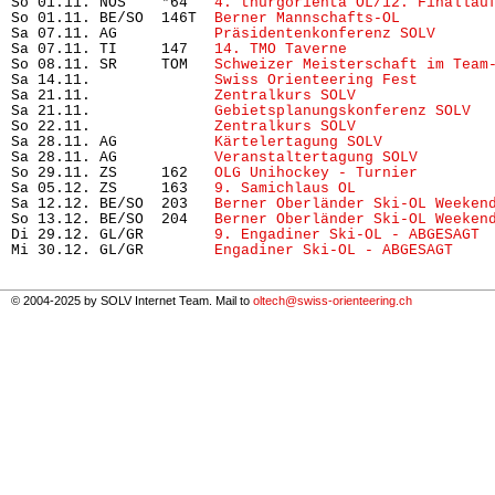
So 01.11. NOS    *64   
4. thurgorienta OL/12. Finallau
So 01.11. BE/SO  146T  
Berner Mannschafts-OL
          
Sa 07.11. AG           
Präsidentenkonferenz SOLV
      
Sa 07.11. TI     147   
14. TMO Taverne
                
So 08.11. SR     TOM   
Schweizer Meisterschaft im Team
Sa 14.11.              
Swiss Orienteering Fest
Sa 21.11.              
Zentralkurs SOLV
               
Sa 21.11.              
Gebietsplanungskonferenz SOLV
  
So 22.11.              
Zentralkurs SOLV
               
Sa 28.11. AG           
Kärtelertagung SOLV
            
Sa 28.11. AG           
Veranstaltertagung SOLV
        
So 29.11. ZS     162   
OLG Unihockey - Turnier
        
Sa 05.12. ZS     163   
9. Samichlaus OL
               
Sa 12.12. BE/SO  203   
Berner Oberländer Ski-OL Weeken
So 13.12. BE/SO  204   
Berner Oberländer Ski-OL Weeken
Di 29.12. GL/GR        
9. Engadiner Ski-OL - ABGESAGT
 
Mi 30.12. GL/GR        
Engadiner Ski-OL - ABGESAGT
    
© 2004-2025 by SOLV Internet Team. Mail to
oltech@swiss-orienteering.ch