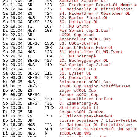
Sa 11.04. AG     148   
Seetaler Schüler OL
            
Sa 11.04. SR     *23   
30. Freiburger Einzel-OL Memori
So 12.04. SR     **A   
1. Nationaler OL Mitteldistanz
 
Sa 18.04. ZS     *24   
24. Nidwaldner + Obwaldner OL
  
So 19.04. NWS    *25   
52. Basler Einzel-OL 
          
So 19.04. BE/SO  *26   
60. Huttwiler-OL
               
So 19.04. TI     107   
4. TMO Grumo
                   
Di 21.04. NWS    108   
NWS Sprint Cup 1.Lauf
          
Mi 22.04. SR           
sCOOL Cup Vaud
                 
Fr 24.04. NWS          
Appenzeller sCOOL Cup
          
Sa 25.04. BE/SO  150S  
33. UBOL-Staffel
               
Sa 25.04. AG     308   
Argus O'Bikers Bike-OL
         
So 26.04. NOS    *28   
61. Weinfelder OL WR-Event
     
So 26.04. TI     109   
5. TMO Scarpapè
                
So 26.04. BE/SO  *27   
60. Bucheggberger OL
           
Mi 29.04. NWS    110   
NWS Sprint Cup 2.Lauf
          
Mi 29.04. ZS           
Urner sCOOL Cup
                
Sa 02.05. BE/SO  111   
31. Lysser OL
                  
So 03.05. BE/SO  *29   
54. Oberwiler OL
               
Mi 06.05. NWS          
Solothurner sCOOL Cup
          
Mi 06.05. ZH/SH        
sCOOL Cup Region Schaffhausen
  
Do 07.05. ZS           
Zuger sCOOL Cup
                
Fr 08.05. BE/SO        
Berner sCOOL Cup
               
So 10.05. NWS    *30   
8. Baselbieter Dorf-OL
         
So 10.05. ZH/SH  *31   
8. Zimmerberg-OL 
              
So 10.05. TI     112S  
Staffeta Sele TI
               
Di 12.05. SR           
Coupe sCOOL Genève
             
Mi 13.05. ZS     158   
2. Milchsuppe-Abend-OL
         
Do 14.05. SR           
course populaire / Elite-Testla
Sa 16.05. NOS    **A   
2. Nationaler OL Mitteldistanz
 
So 17.05. NOS    SPM   
Schweizer Meisterschaft im Spri
Di 19.05. NWS    b     
sCOOL-Cup NWS
                  