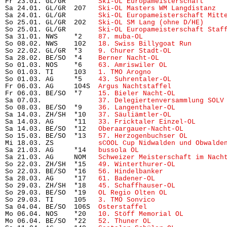
Fr 23.01. GL/GR        
Ski-OL Europameisterschaft
     
Sa 24.01. GL/GR  207   
Ski-OL Masters WM Langdistanz
  
Sa 24.01. GL/GR        
Ski-OL Europameisterschaft Mitt
So 25.01. GL/GR  202   
Ski-OL SM Lang (ohne D/HE)
     
So 25.01. GL/GR        
Ski-OL Europameisterschaft Staf
Sa 31.01. NWS    *2    
87. muba-OL
                    
So 08.02. NWS    102   
18. Swiss Billygoat Run
        
So 22.02. GL/GR  *3    
9. Churer Stadt-OL
             
Sa 28.02. BE/SO  *4    
Berner Nacht-OL
                
So 01.03. NOS    *6    
63. Amriswiler OL
              
So 01.03. TI     103   
1. TMO Arogno
                  
So 01.03. AG     *5    
43. Suhrentaler-OL
             
Fr 06.03. AG     104S  
Argus Nachtstaffel
             
Fr 06.03. BE/SO  *7    
15. Bieler Nacht-OL
            
Sa 07.03.              
37. Delegiertenversammlung SOLV
So 08.03. BE/SO  *9    
36. Langenthaler-OL
            
Sa 14.03. ZH/SH  *10   
37. Säuliämtler-OL
             
Sa 14.03. AG     *11   
33. Fricktaler Einzel-OL
       
Sa 14.03. BE/SO  *12   
Oberaargauer-Nacht-OL
          
So 15.03. BE/SO  *13   
57. Herzogenbuchser OL
         
Mi 18.03. ZS           
sCOOL Cup Nidwalden und Obwalde
Sa 21.03. AG     *14   
bussola OL
                     
Sa 21.03. AG     NOM   
Schweizer Meisterschaft im Nach
So 22.03. ZH/SH  *15   
49. Winterthurer-OL
            
So 22.03. BE/SO  *16   
56. Hindelbanker
               
Sa 28.03. AG     *17   
61. Badener-OL
                 
So 29.03. ZH/SH  *18   
45. Schaffhauser-OL
            
So 29.03. BE/SO  *19   
OL Regio Olten OL
              
So 29.03. TI     105   
3. TMO Sonvico
                 
Sa 04.04. BE/SO  106S  
Osterstaffel
                   
Mo 06.04. NOS    *20   
10. Stöff Memorial OL
          
Mo 06.04. BE/SO  *22   
52. Thuner OL
                  