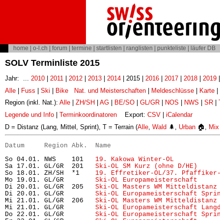
home
|
o-l.ch
|
forum
|
termine
|
startlisten
|
ranglisten
|
punkteliste
|
läufer DB
SOLV Terminliste 2015
Jahr: ...
2010
|
2011
|
2012
|
2013
|
2014
| 2015 |
2016
|
2017
|
2018
|
2019
Alle
|
Fuss
|
Ski
|
Bike
Nat. und Meisterschaften
|
Meldeschlüsse
|
Karte
|
Region (inkl. Nat.):
Alle
|
ZH/SH
|
AG
|
BE/SO
|
GL/GR
|
NOS
|
NWS
|
SR
|
Legende und Info
|
Terminkoordinatoren
Export:
CSV
|
iCalendar
D = Distanz (Lang, Mittel, Sprint), T = Terrain (
Alle
,
Wald
🌲,
Urban
🏠,
Mix
Datum     Region Abk.  Name                           
So 04.01. NWS    101   
19. Kakowa Winter-OL
           
Sa 17.01. GL/GR  201   
Ski-OL SM Kurz (ohne D/HE)
     
So 18.01. ZH/SH  *1    
19. Effretiker-OL/37. Pfaffiker
Mo 19.01. GL/GR        
Ski-OL Europameisterschaft
     
Di 20.01. GL/GR  205   
Ski-OL Masters WM Mitteldistanz
Di 20.01. GL/GR        
Ski-OL Europameisterschaft Spri
Mi 21.01. GL/GR  206   
Ski-OL Masters WM Mitteldistanz
Mi 21.01. GL/GR        
Ski-OL Europameisterschaft Lang
Do 22.01. GL/GR        
Ski-OL Europameisterschaft Spri