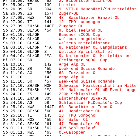
Fr 25.09. BE/SO  *52   
2. Biberister-Nacht-OL
         
Fr 25.09. TI     139   
Lui+Lei
                         
Sa 26.09. SR     304   
9. VTT-O Neuchâtel/SM Mitteldis
Sa 26.09. ZS     157T  
Zuger-OL
                       
So 27.09. NWS    *53   
48. Baselbieter Einzel-OL
      
So 27.09. TI     141   
12. TMO Lucomagno
              
So 27.09. ZH/SH  140T  
Zürcher OL
                     
So 27.09. BE/SO  *54   
9. biel.seeland OL
             
Do 01.10. GL/GR        
Bündner sCOOL Cup
              
Fr 02.10. GL/GR        
Weltcup Langdistanz
            
Sa 03.10. GL/GR        
Weltcup Mitteldistanz
          
Sa 03.10. GL/GR  **A   
8. Nationaler OL Langdistanz
   
So 04.10. GL/GR  S     
Weltcup Sprint-Staffel
         
So 04.10. GL/GR  **A   
9. Nationaler OL Mitteldistanz
 
Mi 07.10. SR           
Freiburger sCOOL Cup
           
Sa 10.10.        142   
Arge Alp OL
Sa 10.10. SR     *55   
Week-end Suisse Romande
        
So 11.10. AG     *56   
68. Zurzacher-OL
               
So 11.10.        143   
Arge Alp OL
So 11.10. SR     *57   
Week-end Suisse Romande
        
Sa 17.10. ZH/SH  MOM   
Schweizer Meisterschaft im Mitt
So 18.10. ZH/SH  **A   
10. Nationaler OL WR-Event Lang
Sa 24.10. ZS     149   
ZJOM Schlusslauf
               
Sa 24.10. ZH/SH  305   
Winterthurer Bike-OL
           
Sa 24.10. AG     58    
Schlusslauf McDonald's-Cup
     
So 25.10. NWS    144T  
63. Baselbieter Team-OL
        
So 25.10. BE/SO  *60   
41. Hondricher OL
              
So 25.10. TI     145   
13. TMO Sonogno
                
So 25.10. NOS    *59   
59. Wiler OL
                   
Sa 31.10. BE/SO  *61   
47. Emmentaler-OL
              
So 01.11. ZH/SH  *62   
JOM Schlusslauf
                
So 01.11. NWS    *63   
OL-Galoppen
                    