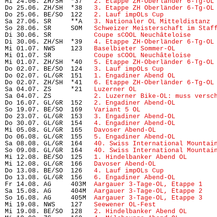
Mi 24.06. ZH/SH  *37   
2. Etappe ZH-Oberländer 6-Tg-OL
Do 25.06. ZH/SH  *38   
3. Etappe ZH Oberländer 6-Tg-OL
Do 25.06. BE/SO  122   
2. Lauf impOLs Cup
             
Sa 27.06. SR     **A   
3. Nationaler OL Mitteldistanz
 
So 28.06. SR     SOM   
Schweizer Meisterschaft im Staf
Di 30.06. SR           
Coupe sCOOL Neuchâteloise
      
Di 30.06. ZH/SH  *39   
4. Etappe ZH-Oberländer 6-Tg-OL
Mi 01.07. NWS    123   
Baselbieter Sommer-OL
          
Mi 01.07. SR           
Coupe sCOOL Neuchâteloise
      
Mi 01.07. ZH/SH  *40   
5. Etappe ZH-Oberländer 6-Tg-OL
Do 02.07. BE/SO  124   
3. Lauf impOLs Cup
             
Do 02.07. GL/GR  151   
1. Engadiner Abend OL
          
Do 02.07. ZH/SH  *41   
6. Etappe ZH-Oberländer 6-Tg-OL
Sa 04.07. ZS     *21   
Luzerner OL
                    
Sa 04.07. ZS           
2. Luzerner Bike-OL: muss versc
Do 16.07. GL/GR  152   
2. Engadiner Abend-OL
          
So 19.07. BE/SO  169   
Variant 5 OL
                   
Do 23.07. GL/GR  153   
3. Engadiner Abend-OL
          
Do 30.07. GL/GR  154   
4. Engadiner Abend-OL
          
Mi 05.08. GL/GR  165   
Davoser Abend-OL
               
Do 06.08. GL/GR  155   
5. Engadiner Abend-OL
          
Sa 08.08. GL/GR  164   
40. Swiss International Mountai
So 09.08. GL/GR  164   
40. Swiss International Mountai
Mi 12.08. BE/SO  125   
1. Hindelbanker Abend OL
       
Mi 12.08. GL/GR  166   
Davoser Abend-OL
               
Do 13.08. BE/SO  126   
4. Lauf impOLs Cup
             
Do 13.08. GL/GR  156   
6. Engadiner Abend-OL
          
Fr 14.08. AG     403M  
Aargauer 3-Tage-OL, Etappe 1
   
Sa 15.08. AG     404M  
Aargauer 3-Tage-OL, Etappe 2
   
So 16.08. AG     405M  
Aargauer 3-Tage-OL, Etappe 3
   
Mi 19.08. NWS    127   
Seewener OL-Fest
               
Mi 19.08. BE/SO  128   
2. Hindelbanker Abend OL
       