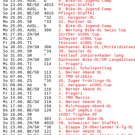
Sa 23.05. AUSL.  b     
9. Bike-OL Jugend Camp
         
Sa 23.05. BE/SO  401S  
Pfingst-Staffel
                
So 24.05. AUSL.  b     
9. Bike-OL Jugend Camp
         
So 24.05. BE/SO  401S  
Pfingst-Staffel
                
Mo 25.05. ZS     *32   
41. Galgener-OL
                
Mo 25.05. SR     *33   
42. Murtner OL
                 
Mo 25.05. AUSL.  b     
9. Bike-OL Jugend Camp
         
Mo 25.05. AUSL.  309   
2. Wertung Bike-OL Swiss Cup
   
Mi 27.05. ZH/SH        
Zürcher sCOOL Cup
              
Mi 27.05. ZS           
Schwyzer sCOOL Cup
             
Fr 29.05. TI           
Tessiner sCOOL Cup
             
Sa 30.05. ZH/SH  306   
Dachsener Bike-OL (Mitteldistan
So 31.05. SR     *34   
39. Sensler OL
                 
So 31.05. SR     *     
Testlauf Juniorenkader lang
    
So 31.05. ZH/SH  307   
Dachsener Bike-OL/SM Langdistan
Mi 03.06. TI     114   
1. Fragori
                     
Mi 03.06. ZS           
Schweiz. Schulsporttag
         
Mi 03.06. BE/SO  113   
1. Berner Abend OL
             
So 07.06. TI     115   
6. TMO Gribbio
                 
So 07.06. ZS     *35   
45. Zuger Frühlings-OL
         
Di 09.06. AG     b     
12. Aargauer sCOOL-Cup
         
Mi 10.06. BE/SO  116   
2. Berner Abend OL
             
Fr 12.06. TI     117   
2. Fragori
                     
So 14.06. TI     118   
7. TMO Marzio
                  
Mi 17.06. BE/SO  119   
3. Berner Abend OL
             
Mi 17.06. ZS     159   
3. Milchsuppe-Abend-OL
         
Do 18.06. BE/SO  120   
1. Lauf impOLs Cup
             
Do 18.06. SR           
sCOOl Trophée SP
               
Sa 20.06. ZS     303   
2. Luzerner Bike-OL
            
So 21.06. ZH/SH  402S  
59. Schweizer 5er Staffel
      
Di 23.06. ZH/SH  *36   
1. Etappe ZH-Oberländer 6-Tg-OL
Mi 24.06. BE/SO  121   
4. Berner Abend OL
             