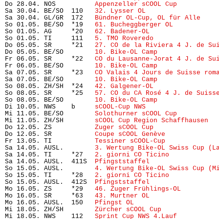
Do 28.04. NOS          
Appenzeller sCOOL Cup
          
Sa 30.04. BE/SO  110   
32. Lysser OL
                  
Sa 30.04. GL/GR  172   
Bündner OL-Cup, OL für Alle
    
So 01.05. BE/SO  *19   
61. Bucheggberger OL
           
So 01.05. AG     *20   
62. Badener-OL
                 
So 01.05. TI     111   
5. TMO Roveredo
                
Do 05.05. SR     *21   
27. CO de la Riviera 4 J. de Su
Do 05.05. BE/SO        
10. Bike-OL Camp
               
Fr 06.05. SR     *22   
CO du Lausanne-Jorat 4 J. de Su
Fr 06.05. BE/SO        
10. Bike-OL Camp
               
Sa 07.05. SR     *23   
CO Valais 4 Jours de Suisse rom
Sa 07.05. BE/SO        
10. Bike-OL Camp
               
So 08.05. ZH/SH  *24   
42. Galgener-OL
                
So 08.05. SR     *25   
57. CO du CA Rosé 4 J. de Suiss
So 08.05. BE/SO        
10. Bike-OL Camp
               
Di 10.05. NWS    b     
sCOOL-Cup NWS
                  
Mi 11.05. BE/SO        
Solothurner sCOOL Cup
          
Mi 11.05. ZH/SH        
sCOOL Cup Region Schaffhausen
  
Do 12.05. ZS           
Zuger sCOOL Cup
                
Do 12.05. SR           
Coupe sCOOL Genève
             
Fr 13.05. TI           
Tessiner sCOOL-Cup
             
Sa 14.05. AUSL.        
3. Wertung Bike-OL Swiss Cup (L
Sa 14.05. TI     *27   
2. giorni CO Ticino
            
Sa 14.05. AUSL.  411S  
Pfingststaffel
                 
So 15.05. AUSL.        
4. Wertung Bike-OL Swiss Cup (M
So 15.05. TI     *28   
2. giorni CO Ticino
            
So 15.05. AUSL.  412S  
Pfingststaffel
                 
Mo 16.05. ZS     *29   
46. Zuger Frühlings-OL
         
Mo 16.05. SR     *63   
43. Murtner OL
                 
Mo 16.05. AUSL.  150   
Pfingst OL
                     
Mi 18.05. ZH/SH        
Zürcher sCOOL Cup
              
Mi 18.05. NWS    112   
Sprint Cup NWS 4.Lauf
          