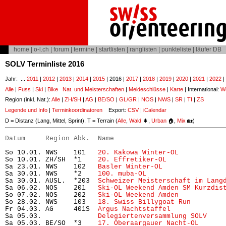
home
|
o-l.ch
|
forum
|
termine
|
startlisten
|
ranglisten
|
punkteliste
|
läufer DB
SOLV Terminliste 2016
Jahr: ...
2011
|
2012
|
2013
|
2014
|
2015
| 2016 |
2017
|
2018
|
2019
|
2020
|
2021
|
2022
|
Alle
|
Fuss
|
Ski
|
Bike
Nat. und Meisterschaften
|
Meldeschlüsse
|
Karte
| International:
Wo
Region (inkl. Nat.):
Alle
|
ZH/SH
|
AG
|
BE/SO
|
GL/GR
|
NOS
|
NWS
|
SR
|
TI
|
ZS
Legende und Info
|
Terminkoordinatoren
Export:
CSV
|
iCalendar
D = Distanz (Lang, Mittel, Sprint), T = Terrain (
Alle
,
Wald
🌲,
Urban
🏠,
Mix
🏡)
Datum     Region Abk.  Name                           
So 10.01. NWS    101   
20. Kakowa Winter-OL
           
So 10.01. ZH/SH  *1    
20. Effretiker-OL
              
Sa 23.01. NWS    102   
Basler Winter-OL
               
Sa 30.01. NWS    *2    
100. muba-OL
                   
Sa 30.01. AUSL.  *203  
Schweizer Meisterschaft im Lang
Sa 06.02. NOS    201   
Ski-OL Weekend Amden SM Kurzdis
So 07.02. NOS    202   
Ski-OL Weekend Amden 
          
So 28.02. NWS    103   
18. Swiss Billygoat Run
        
Fr 04.03. AG     401S  
Argus Nachtstaffel
             
Sa 05.03.              
Delegiertenversammlung SOLV
Sa 05.03. BE/SO  *3    
17. Oberaargauer Nacht-OL
      