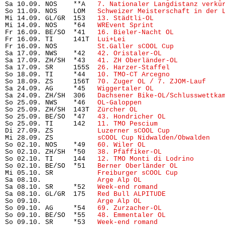
Sa 10.09. NOS    **A   
7. Nationaler Langdistanz verkü
So 11.09. NOS    LOM   
Schweizer Meisterschaft in der 
Mi 14.09. GL/GR  153   
13. Städtli-OL
                 
Mi 14.09. NOS    *64   
WREvent Sprint 
                
Fr 16.09. BE/SO  *41   
16. Bieler-Nacht OL
            
Fr 16.09. TI     141T  
Lui+Lei
                         
Fr 16.09. NOS          
St.Galler sCOOL Cup
            
Sa 17.09. NWS    *42   
42. Oristaler-OL
               
Sa 17.09. ZH/SH  *43   
41. ZH Oberländer-OL
           
Sa 17.09. SR     155S  
26. Harzer-Staffel
             
So 18.09. TI     *44   
10. TMO-CT Arcegno
             
So 18.09. ZS     156T  
70. Zuger OL / 7. ZJOM-Lauf
    
Sa 24.09. AG     *45   
Wiggertaler OL
                 
Sa 24.09. ZH/SH  306   
Dachsener Bike-OL/Schlusswettka
So 25.09. NWS    *46   
OL-Galoppen
                    
So 25.09. ZH/SH  143T  
Zürcher OL
                     
So 25.09. BE/SO  *47   
43. Hondricher OL
              
So 25.09. TI     142   
11. TMO Pescium
                
Di 27.09. ZS           
Luzerner sCOOL Cup
             
Mi 28.09. ZS           
sCOOL Cup Nidwalden/Obwalden
   
So 02.10. NOS    *49   
60. Wiler OL
                   
So 02.10. ZH/SH  *50   
38. Pfäffiker-OL
               
So 02.10. TI     144   
12. TMO Monti di Lodrino
       
So 02.10. BE/SO  *51   
Berner Oberländer OL
           
Mi 05.10. SR           
Freiburger sCOOL Cup
           
Sa 08.10.              
Arge Alp OL
Sa 08.10. SR     *52   
Week-end romand
                
Sa 08.10. GL/GR  175   
Red Bull ALPITUDE
              
So 09.10.              
Arge Alp OL
So 09.10. AG     *54   
69. Zurzacher-OL
               
So 09.10. BE/SO  *55   
48. Emmentaler OL
              
So 09.10. SR     *53   
Week-end romand
                