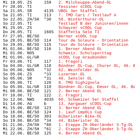
Mi 18.05. ZS     159   
2. Milchsuppe-Abend-OL
         
Fr 20.05. TI           
Tessiner sCOOL Cup
             
Sa 21.05. SR     413S  
UBOL 3er Staffel
               
Sa 21.05. TI     113   
7. TMO Carì / Testlauf A
       
So 22.05. ZH/SH  *30   
50. Winterthurer-OL
            
So 22.05. TI           
Testlauf B der Junioren/innen
  
Mi 25.05. ZS           
Schwyzer sCOOL Cup
             
Do 26.05. TI     160S  
Staffetta Sele TI
              
Fr 27.05. BE/SO        
Berner sCOOL Cup
               
Sa 28.05. BE/SO  114   
Tour de Soleure - Orientation
  
So 29.05. BE/SO  115   
Tour de Soleure - Orientation
  
Mi 01.06. BE/SO  116   
1. Berner Abend OL
             
Mi 01.06. NOS          
Schweiz. Schulsporttag
         
Mi 01.06. GL/GR        
sCOOL Cup Graubünden
           
Fr 03.06. TI     117   
1. Fragori
                     
Sa 04.06. GL/GR  118   
Bündner OL-Cup, Churer OL, 46. 
So 05.06. NOS    *32   
62. Weinfelder OL
              
So 05.06. ZS     *33   
Luzerner OL
                    
So 05.06. SR     *31   
40. Sensler OL
                 
So 05.06. TI     120   
8. TMO Sighignola
              
So 05.06. GL/GR  119   
Bündner OL-Cup, Emser OL, 46. B
Mi 08.06. BE/SO  121   
2. Berner Abend OL
             
Fr 10.06. TI     122   
2. Fragori
                     
So 12.06. NWS    403S  
60. Schweizer 5er Staffel
      
Di 14.06. AG     b     
13. Aargauer sCOOL-Cup
         
Mi 15.06. BE/SO  123   
3. Berner Abend OL
             
Do 16.06. BE/SO  124   
1. Lauf impOLs Cup
             
Sa 18.06. BE/SO  303   
Biberister-Bike-OL
             
So 19.06. BE/SO  *34   
44. Biberister OL
              
Di 21.06. ZH/SH  *60   
1. Etappe ZH Oberländer 3-Tg-OL
Mi 22.06. ZH/SH  *61   
2. Etappe ZH Oberländer 3-Tg-OL
Mi 22.06. BE/SO  125   
4. Berner Abend OL
             