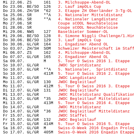
Mi 22.06. ZS     161   
3. Milchsuppe-Abend-OL
         
Do 23.06. BE/SO  126   
2. Lauf impOLs Cup
             
Do 23.06. ZH/SH  *62   
3. Etappe ZH Oberländer 3-Tg-OL
Sa 25.06. SR     **A   
3. Nationaler Mitteldistanz
    
So 26.06. SR     **A   
4. Nationaler Langdistanz
      
Mo 27.06. SR           
Coupe sCOOL Neuchâteloise
      
Di 28.06. SR           
Coupe sCOOL Neuchâteloise
      
Mi 29.06. NWS    127   
Baselbieter Sommer-OL
          
Mi 29.06. BE/SO  128   
8. Simone Niggli Challenge/1.Hi
Do 30.06. BE/SO  129   
3. Lauf impOLs Cup
             
Do 30.06. GL/GR  164   
1. Engadiner Abend OL
          
So 03.07. ZH/SH  SOM   
Schweizer Meisterschaft im Staf
Mi 06.07. ZS     162   
4. Milchsuppe-Abend-OL
         
Do 07.07. GL/GR  165   
2. Engadiner Abend OL
          
Sa 09.07.        M     
5. Tour O Swiss 2016 1. Etappe
 
So 10.07. GL/GR        
JWOC Sprintdistanz
             
So 10.07. GL/GR  **A   
5. Nationaler,  Sprintdistanz
  
So 10.07.        411M  
5. Tour O Swiss 2016 2. Etappe
 
Mo 11.07. GL/GR        
JWOC Langdistanz
               
Mo 11.07. GL/GR  130   
JWOC Begleitlauf
               
Mo 11.07.        412M  
5. Tour O Swiss 2016 3. Etappe
 
Di 12.07. GL/GR  131   
JWOC Begleitläufe
              
Mi 13.07. GL/GR        
JWOC Mitteldistanz Qualifikatio
Mi 13.07. GL/GR  *35   
JWOC Begleitlauf Mitteldistanz
 
Mi 13.07.        413M  
5. Tour O Swiss 2016 4. Etappe
 
Do 14.07. GL/GR        
JWOC Mitteldistanz
             
Do 14.07. GL/GR  *36   
JWOC Begleitlauf Mitteldistanz
 
Fr 15.07. GL/GR        
JWOC Staffel
                   
Fr 15.07. GL/GR  132   
JWOC Begleitlauf
               
Fr 15.07. GL/GR  414M  
5. Tour O Swiss 2016 5. Etappe
 
Sa 16.07. GL/GR  M     
Swiss-O-Week 2016 Engadin Prolo
So 17.07. GL/GR  405M  
Swiss-O-Week 2016 Engadin Etapp