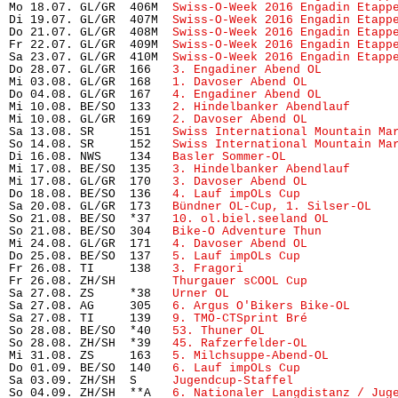
Mo 18.07. GL/GR  406M  
Swiss-O-Week 2016 Engadin Etapp
Di 19.07. GL/GR  407M  
Swiss-O-Week 2016 Engadin Etapp
Do 21.07. GL/GR  408M  
Swiss-O-Week 2016 Engadin Etapp
Fr 22.07. GL/GR  409M  
Swiss-O-Week 2016 Engadin Etapp
Sa 23.07. GL/GR  410M  
Swiss-O-Week 2016 Engadin Etapp
Do 28.07. GL/GR  166   
3. Engadiner Abend OL
          
Mi 03.08. GL/GR  168   
1. Davoser Abend OL
            
Do 04.08. GL/GR  167   
4. Engadiner Abend OL
          
Mi 10.08. BE/SO  133   
2. Hindelbanker Abendlauf
      
Mi 10.08. GL/GR  169   
2. Davoser Abend OL
            
Sa 13.08. SR     151   
Swiss International Mountain Ma
So 14.08. SR     152   
Swiss International Mountain Ma
Di 16.08. NWS    134   
Basler Sommer-OL
               
Mi 17.08. BE/SO  135   
3. Hindelbanker Abendlauf
      
Mi 17.08. GL/GR  170   
3. Davoser Abend OL
            
Do 18.08. BE/SO  136   
4. Lauf impOLs Cup
             
Sa 20.08. GL/GR  173   
Bündner OL-Cup, 1. Silser-OL
   
So 21.08. BE/SO  *37   
10. ol.biel.seeland OL
         
So 21.08. BE/SO  304   
Bike-O Adventure Thun
          
Mi 24.08. GL/GR  171   
4. Davoser Abend OL
            
Do 25.08. BE/SO  137   
5. Lauf impOLs Cup
             
Fr 26.08. TI     138   
3. Fragori
                     
Fr 26.08. ZH/SH        
Thurgauer sCOOL Cup
            
Sa 27.08. ZS     *38   
Urner OL
                       
Sa 27.08. AG     305   
6. Argus O'Bikers Bike-OL
      
Sa 27.08. TI     139   
9. TMO-CTSprint Bré
            
So 28.08. BE/SO  *40   
53. Thuner OL
                  
So 28.08. ZH/SH  *39   
45. Rafzerfelder-OL
            
Mi 31.08. ZS     163   
5. Milchsuppe-Abend-OL
         
Do 01.09. BE/SO  140   
6. Lauf impOLs Cup
             
Sa 03.09. ZH/SH  S     
Jugendcup-Staffel
So 04.09. ZH/SH  **A   
6. Nationaler Langdistanz / Jug