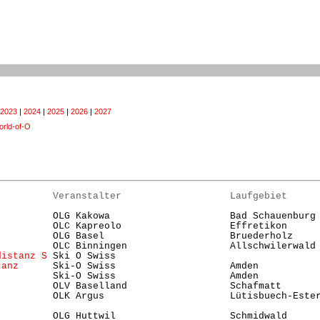
2023
|
2024
|
2025
|
2026
|
2027
rld-of-O
          Veranstalter                   Laufgebiet     
          OLG Kakowa                     Bad Schauenburg
          OLC Kapreolo                   Effretikon     
          OLG Basel                      Bruederholz    
          OLC Binningen                  Allschwilerwald
distanz S
 Ski O Swiss                                   
tanz
      Ski-O Swiss                    Amden          
          Ski-O Swiss                    Amden          
          OLV Baselland                  Schafmatt      
          OLK Argus                      Lütisbuech-Este
          OLG Huttwil                    Schmidwald     