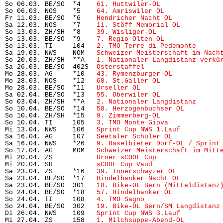
So 06.03. BE/SO  *4    
61. Huttwiler-OL
               
So 06.03. NOS    *5    
64. Amriswiler OL
              
Fr 11.03. BE/SO  *6    
Hondricher Nacht OL
            
Sa 12.03. NOS    *7    
11. Stöff Memorial OL
          
So 13.03. ZH/SH  *8    
39. Wisliger-OL
                
So 13.03. BE/SO  *9    
7. Regio Olten OL
              
So 13.03. TI     104   
2. TMO Terre di Pedemonte
      
Sa 19.03. NWS    NOM   
Schweizer Meisterschaft im Nach
So 20.03. ZH/SH  **A   
1. Nationaler Langdistanz verkü
Sa 26.03. BE/SO  402S  
Osterstaffel
                   
Mo 28.03. AG     *10   
43. Rymenzburger-OL
            
Mo 28.03. NOS    *12   
68. St.Galler OL
               
Mo 28.03. BE/SO  *11   
Urseller OL
                    
Sa 02.04. BE/SO  *13   
55. Oberwiler OL
               
So 03.04. ZH/SH  **A   
2. Nationaler Langdistanz
      
So 10.04. BE/SO  *14   
58. Herzogenbuchser OL
         
So 10.04. ZH/SH  *15   
9. Zimmerberg-OL
               
So 10.04. TI     105   
3. TMO Monte Giova
             
Mi 13.04. NWS    106   
Sprint Cup NWS 1.Lauf
          
Sa 16.04. AG     107   
Seetaler Schüler OL
            
Sa 16.04. NWS    *26   
9. Baselbieter Dorf-OL / Sprint
So 17.04. AG     MOM   
Schweizer Meisterschaft im Mitt
Mi 20.04. ZS           
Urner sCOOL Cup
                
Mi 20.04. SR           
sCOOL Cup Vaud
                 
Sa 23.04. ZS     *16   
39. Innerschwyzer OL
           
Sa 23.04. BE/SO  *17   
Hindelbanker Nacht OL
          
Sa 23.04. BE/SO  301   
18. Bike-OL Bern (Mitteldistanz
So 24.04. BE/SO  *18   
57. Hindelbanker OL
            
So 24.04. TI     108   
4. TMO Sagno
                   
So 24.04. BE/SO  302   
19. Bike-OL Bern/SM Langdistanz
Di 26.04. NWS    109   
Sprint Cup NWS 3.Lauf
          
Mi 27.04. ZS     158   
1. Milchsuppe-Abend-OL
         