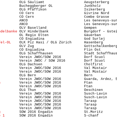
          OLG Säuliamt                   Aeugsterberg   
          Bucheggberger OL               Junkholz       
          OLG Pfäffikon                  Isikerberg     
          CO Cern                        Givrine Nord   
          CO Cern                        Combe Grasse   
          ANCO                           Les Geneveys-sur
          ANCO                           Les Geneveys-sur
          OLV Baselland                  Gempen         
ndelbanke
 OLV Hindelbank                 Burgdorf – Gste
          OL Regio Olten                 Gäuerban        
          CO Engiadina                   God Surlej     
fel-OL
    OLK Piz Hasi / OLG Zürich      Hasenberg       
          OLV Zug                        Gottschalkenber
          CO Engiadina                   Flin Ost       
          OLG Schaffhausen               Stadt Schaffhaus
          Verein JWOC/SOW 2016           Dorf Scuol     
          Verein JWOC / SOW 2016         Dorf Scuol     
          OLG Dachsen                    Cholfirst       
          Verein JWOC/SOW 2016           Val Müstair    
          Verein JWOC/SOW 2016           Val Müstair    
          OLG Bern                       Bern            
          Verein JWOC/SOW 2016           Guarda, Ardez, S
n
         Verein JWOC/SOW 2016           Ftan           
          Verein JWOC/SOW 2016           Ftan           
          OLG Thun                       Oeschinen      
          Verein JWOC/SOW 2016           Susch-Lavin    
          Verein JWOC/SOW 2016           Susch-Lavin    
          Verein JWOC/SOW 2016           Tarasp         
          Verein JWOC/SOW 2016           Tarasp         
          Verein JWOC/SOW 2016           Tarasp          
g
         SOW 2016 Engadin               St.Moritz      
e 1 
      SOW 2016 Engadin               S-chanf        