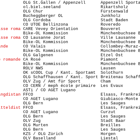
          OLG St.Gallen / Appenzell      Appenzell Sporta
          ol.biel.seeland                Rikartsholz    
          OLG Chur                       Fürstenwald    
          Bucheggberger OL               Junkholz       
          OLG Cordoba                    Stadt Baden    
          CO UTOE Bellinzona             Roveredo       
isse roma
 CARE Vevey Orientation         Bouveret       
          Bike-OL Kommission             Münchenbuchsee B
isse roma
 CO Lausanne Jorat              Ville Lausanne 
          Bike-OL Kommission             Münchenbuchsee B
ande
      CO Valais                      Collombey-Muraz
          Bike-OL Kommission             Münchenbuchsee B
          OLG Galgenen                   Etzel Ost      
e romande
 CA Rosé                        Piamont         
          Bike-OL Kommission             Münchenbuchsee B
          ROLV NWS                       Lausen          
          OK sCOOL Cup / Kant. Sportamt  Solothurn       
          OLG Schaffhausen / Kant. Sport Breitenau Schaff
          OLV Zug / Amt für Sport        Cham            
          CO CERN / meph école primaire  Les Evaux       
          ASTi / CO AGET Lugano                          
angdistan
 FFCO                           Elsass, Frankrei
          CO AGET Lugano                 Giubiasco-Monte
          OLG Bern                       Les Sauges      
itteldist
 FFCO                           Elsass, Frankrei
          CO AGET Lugano                 Curzut         
          OLG Bern                       Les Sauges      
          OLV Zug                        Stadt Baar     
          OLG Murten                     Breilles       
          OLG Bern                       Les Sauges      
          KZS / OLG Zürich               Horgen         
          OLV Baselland                  Liestal        