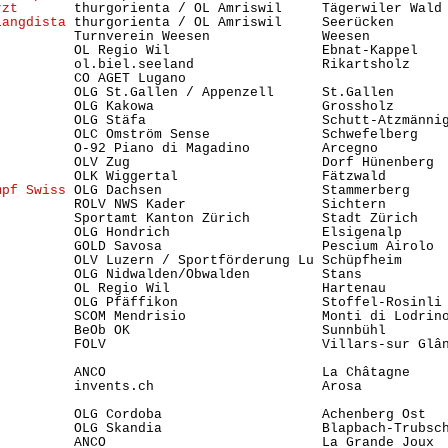
rzt
       thurgorienta / OL Amriswil     Tägerwiler Wald
Langdista
 thurgorienta / OL Amriswil     Seerücken      
          Turnverein Weesen              Weesen         
          OL Regio Wil                   Ebnat-Kappel    
          ol.biel.seeland                Rikartsholz    
         CO AGET Lugano                                 
          OLG St.Gallen / Appenzell      St.Gallen       
          OLG Kakowa                     Grossholz       
          OLG Stäfa                      Schutt-Atzmänni
          OLC Omström Sense              Schwefelberg   
          O-92 Piano di Magadino         Arcegno         
          OLV Zug                        Dorf Hünenberg 
          OLK Wiggertal                  Fätzwald       
mpf Swiss
 OLG Dachsen                    Stammerberg     
          ROLV NWS Kader                 Sichtern       
          Sportamt Kanton Zürich         Stadt Zürich   
          OLG Hondrich                   Elsigenalp     
          GOLD Savosa                    Pescium Airolo  
          OLV Luzern / Sportförderung Lu Schüpfheim      
          OLG Nidwalden/Obwalden         Stans           
          OL Regio Wil                   Hartenau        
          OLG Pfäffikon                  Stoffel-Rosinli
          SCOM Mendrisio                 Monti di Lodrino
          BeOb OK                        Sunnbühl        
          FOLV                           Villars-sur Glâ
          ANCO                           La Châtagne    
          invents.ch                     Arosa           
          OLG Cordoba                    Achenberg Ost  
          OLG Skandia                    Blapbach-Trubsc
          ANCO                           La Grande Joux 