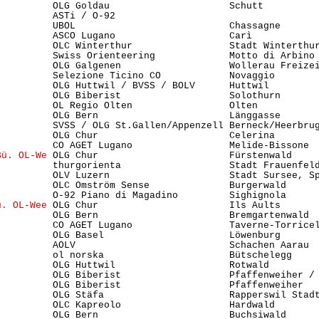
          OLG Goldau                     Schutt         
          ASTi / O-92                                    
          UBOL                           Chassagne      
          ASCO Lugano                    Carì           
          OLC Winterthur                 Stadt Winterthu
          Swiss Orienteering             Motto di Arbino 
          OLG Galgenen                   Wollerau Freize
          Selezione Ticino CO            Novaggio        
          OLG Huttwil / BVSS / BOLV      Huttwil        
          OLG Biberist                   Solothurn      
          OL Regio Olten                 Olten           
          OLG Bern                       Länggasse       
          SVSS / OLG St.Gallen/Appenzell Berneck/Heerbru
          OLG Chur                       Celerina        
          CO AGET Lugano                 Melide-Bissone  
Bü. OL-We
 OLG Chur                       Fürstenwald    
          thurgorienta                   Stadt Frauenfel
          OLV Luzern                     Stadt Sursee, S
          OLC Omström Sense              Burgerwald     
          O-92 Piano di Magadino         Sighignola      
ü. OL-Wee
 OLG Chur                       Ils Aults      
          OLG Bern                       Bremgartenwald  
          CO AGET Lugano                 Taverne-Torricel
          OLG Basel                      Löwenburg      
          AOLV                           Schachen Aarau 
          ol norska                      Bütschelegg     
          OLG Huttwil                    Rotwald        
          OLG Biberist                   Pfaffenweiher / 
          OLG Biberist                   Pfaffenweiher  
          OLG Stäfa                      Rapperswil Stad
          OLC Kapreolo                   Hardwald       
          OLG Bern                       Buchsiwald      