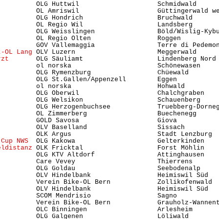
          OLG Huttwil                    Schmidwald     
          OL Amriswil                    Güttingerwald w
          OLG Hondrich                   Bruchwald       
          OL Regio Wil                   Landsberg      
          OLG Weisslingen                Böld/Wislig-Kyb
          OL Regio Olten                 Roggen         
          GOV Vallemaggia                Terre di Pedemon
t-OL Lang
 OLV Luzern                     Meggerwald     
rzt
       OLG Säuliamt                   Lindenberg Nord
          ol norska                      Schönewasen    
          OLG Rymenzburg                 Chüewald       
          OLG St.Gallen/Appenzell        Eggen          
          ol norska                      Hohwald        
          OLG Oberwil                    Chalchgraben   
          OLG Welsikon                   Schauenberg    
          OLG Herzogenbuchsee            Truebberg-Dorne
          OL Zimmerberg                  Buechenegg     
          GOLD Savosa                    Giova           
          OLV Baselland                  Sissach        
          OLK Argus                      Stadt Lenzburg 
 Cup NWS 
 OLG Kakowa                     Gelterkinden   
eldistanz
 OLK Fricktal                   Forst Möhlin   
          OLG KTV Altdorf                Attinghausen    
          Care Vevey                     Thierrens       
          OLG Goldau                     Seebodenalp    
          OLV Hindelbank                 Heimiswil Süd  
)
         Verein Bike-OL Bern            Zollikofenwald 
          OLV Hindelbank                 Heimiswil Süd  
          SCOM Mendrisio                 Sagno           
          Verein Bike-OL Bern            Grauholz-Wannen
          OLC Binningen                  Arlesheim      
          OLG Galgenen                   Löliwald       