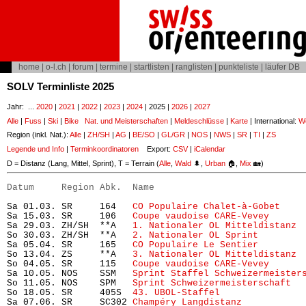
home
|
o-l.ch
|
forum
|
termine
|
startlisten
|
ranglisten
|
punkteliste
|
läufer DB
SOLV Terminliste 2025
Jahr: ...
2020
|
2021
|
2022
|
2023
|
2024
| 2025 |
2026
|
2027
Alle
|
Fuss
|
Ski
|
Bike
Nat. und Meisterschaften
|
Meldeschlüsse
|
Karte
| International:
Wo
Region (inkl. Nat.):
Alle
|
ZH/SH
|
AG
|
BE/SO
|
GL/GR
|
NOS
|
NWS
|
SR
|
TI
|
ZS
Legende und Info
|
Terminkoordinatoren
Export:
CSV
|
iCalendar
D = Distanz (Lang, Mittel, Sprint), T = Terrain (
Alle
,
Wald
🌲,
Urban
🏠,
Mix
🏡)
Datum     Region Abk.  Name                           
Sa 01.03. SR     164   
CO Populaire Chalet-à-Gobet
    
Sa 15.03. SR     106   
Coupe vaudoise CARE-Vevey
      
Sa 29.03. ZH/SH  **A   
1. Nationaler OL Mitteldistanz
 
So 30.03. ZH/SH  **A   
2. Nationaler OL Sprint
        
Sa 05.04. SR     165   
CO Populaire Le Sentier
        
So 13.04. ZS     **A   
3. Nationaler OL Mitteldistanz
 
So 04.05. SR     115   
Coupe vaudoise CARE-Vevey
      
Sa 10.05. NOS    SSM   
Sprint Staffel Schweizermeister
So 11.05. NOS    SPM   
Sprint Schweizermeisterschaft
  
So 18.05. SR     405S  
43. UBOL-Staffel
               
Sa 07.06. SR     SC302 
Champéry Langdistanz
           