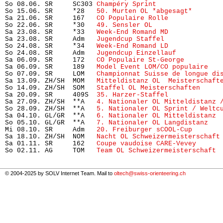
So 08.06. SR     SC303 
Champéry Sprint
                
So 15.06. SR     *28   
50. Murten OL *abgesagt*
       
Sa 21.06. SR     167   
CO Populaire Rolle
             
So 22.06. SR     *30   
49. Sensler OL
                 
Sa 23.08. SR     *33   
Week-End Romand MD
             
Sa 23.08. SR     Adm   
Jugendcup Staffel
              
So 24.08. SR     *34   
Week-End Romand LD
             
So 24.08. SR     Adm   
Jugendcup Einzellauf
           
Sa 06.09. SR     172   
CO Populaire St-George
         
Sa 06.09. SR     189   
Model Event LOM/CO populaire
   
So 07.09. SR     LOM   
Championnat Suisse de longue di
Sa 13.09. ZH/SH  MOM   
Mitteldistanz OL  Meisterschaft
So 14.09. ZH/SH  SOM   
Staffel OL Meisterschaften
     
Sa 20.09. SR     409S  
35. Harzer-Staffel
             
Sa 27.09. ZH/SH  **A   
4. Nationaler OL Mitteldistanz 
So 28.09. ZH/SH  **A   
5. Nationaler OL Sprint / Weltc
Sa 04.10. GL/GR  **A   
6. Nationaler OL Mitteldistanz
 
So 05.10. GL/GR  **A   
7. Nationaler OL Langdistanz
   
Mi 08.10. SR     Adm   
20. Freiburger sCOOL-Cup
       
Sa 18.10. ZH/SH  NOM   
Nacht OL Schweizermeisterschaft
Sa 01.11. SR     162   
Coupe vaudoise CARE-Vevey
      
So 02.11. AG     TOM   
Team OL Schweizermeisterschaft
 
© 2004-2025 by SOLV Internet Team. Mail to
oltech@swiss-orienteering.ch