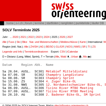
home
|
o-l.ch
|
forum
|
termine
|
startlisten
|
ranglisten
|
punkteliste
|
läufer DB
SOLV Terminliste 2025
Jahr: ...
2020
|
2021
|
2022
|
2023
|
2024
| 2025 |
2026
|
2027
Alle
|
Fuss
|
Ski
|
Bike
Nat. und Meisterschaften
|
Meldeschlüsse
|
Karte
| International:
Wo
Region (inkl. Nat.):
Alle
|
ZH/SH
|
AG
|
BE/SO
|
GL/GR
|
NOS
|
NWS
|
SR
|
TI
|
ZS
Legende und Info
|
Terminkoordinatoren
Export:
CSV
|
iCalendar
D = Distanz (Lang, Mittel, Sprint), T = Terrain (
Alle
,
Wald
🌲,
Urban
🏠,
Mix
🏡)
Datum     Region Abk.  Name                           
Sa 26.04. AUSL.  SC301 
Métabief Mitteldistanz
         
Sa 07.06. SR     SC302 
Champéry Langdistanz
           
So 08.06. SR     SC303 
Champéry Sprint
                
So 15.06. ZS     SC304 
4. Zuger Bike-OL
               
So 31.08. NWS    SC305 
12. Nordwestschweizer Bike-OL, 
Sa 06.09. AUSL.  SC306 
Ticino River MTBO Meeting
      
So 07.09. AUSL.  SC307 
Ticino River MTBO Meeting
      
So 26.10. AG     SC308 
2. Badener Bike-OL, SM Sprint
  
© 2004-2025 by SOLV Internet Team. Mail to
oltech@swiss-orienteering.ch