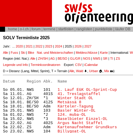
home
|
o-l.ch
|
forum
|
termine
|
startlisten
|
ranglisten
|
punkteliste
|
läufer DB
SOLV Terminliste 2025
Jahr: ...
2020
|
2021
|
2022
|
2023
|
2024
| 2025 |
2026
|
2027
Alle
|
Fuss
|
Ski
|
Bike
Nat. und Meisterschaften
|
Meldeschlüsse
|
Karte
| International:
Wo
Region (inkl. Nat.):
Alle
|
ZH/SH
|
AG
|
BE/SO
|
GL/GR
|
NOS
|
NWS
|
SR
|
TI
|
ZS
Legende und Info
|
Terminkoordinatoren
Export:
CSV
|
iCalendar
D = Distanz (Lang, Mittel, Sprint), T = Terrain (
Alle
,
Wald
🌲,
Urban
🏠,
Mix
🏡)
Datum     Region Abk.  Name                           
So 05.01. NWS    101   
1. Lauf EGK OL-Sprint-Cup 
     
Sa 11.01. AG     401S  
41. Treslagstaffel
             
So 12.01. ZH/SH  *1    
Winter Stadt OL
                
Sa 18.01. BE/SO  412S  
Metsässä 8
                     
Sa 18.01. BE/SO  Adm   
Kärteler-Tagung
                
Sa 25.01. NWS    103   
Basler Winter-OL
               
Sa 01.02. NWS    *2    
124. muba-OL
                   
Sa 15.02. NWS    *3    
Baselbieter Einzel-OL
          
Sa 22.02. AG     402S  
Argus Nacht Staffel
            
Sa 22.02. ZS     Adm   
Kartenaufnehmer Grundkurs
      
So 23.02. NWS    104   
Billygoat-OL
                    