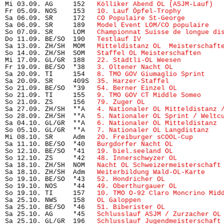
Mi 03.09. AG     152   
Kölliker Abend OL (ASJM-Lauf)
  
Fr 05.09. NOS    153   
10. Lauf Öpfel-Trophy
          
Sa 06.09. SR     172   
CO Populaire St-George
         
Sa 06.09. SR     189   
Model Event LOM/CO populaire
   
So 07.09. SR     LOM   
Championnat Suisse de longue di
Do 11.09. BE/SO  190   
Testlauf IV
                    
Sa 13.09. ZH/SH  MOM   
Mitteldistanz OL  Meisterschaft
So 14.09. ZH/SH  SOM   
Staffel OL Meisterschaften
     
Mi 17.09. GL/GR  188   
22. Städtli-OL Weesen
          
Fr 19.09. BE/SO  *38   
3. Oltener Nacht OL
            
Sa 20.09. TI     154   
8. TMO GOV Giumaglio Sprint
    
Sa 20.09. SR     409S  
35. Harzer-Staffel
             
So 21.09. BE/SO  *39   
54. Berner Einzel OL
           
So 21.09. TI     155   
9. TMO GOV CT Middle Someo
     
So 21.09. ZS     156   
79. Zuger OL
                   
Sa 27.09. ZH/SH  **A   
4. Nationaler OL Mitteldistanz 
So 28.09. ZH/SH  **A   
5. Nationaler OL Sprint / Weltc
Sa 04.10. GL/GR  **A   
6. Nationaler OL Mitteldistanz
 
So 05.10. GL/GR  **A   
7. Nationaler OL Langdistanz
   
Mi 08.10. SR     Adm   
20. Freiburger sCOOL-Cup
       
Sa 11.10. BE/SO  *40   
Burgdorfer Nacht OL
            
So 12.10. BE/SO  *41   
19. biel.seeland OL
            
So 12.10. ZS     *42   
48. Innerschwyzer OL
           
Sa 18.10. ZH/SH  NOM   
Nacht OL Schweizermeisterschaft
Sa 18.10. ZH/SH  Adm   
Weiterbildung Wald-OL-Karte
    
So 19.10. BE/SO  *43   
52. Hondricher OL
              
So 19.10. NOS    *44   
49. Oberthurgauer OL
           
So 19.10. TI     157   
10. TMO O-92 Claro Moncrino Mid
Sa 25.10. NWS    158   
OL Galoppen
                    
Sa 25.10. BE/SO  *46   
51. Biberister OL
              
Sa 25.10. AG     *45   
Schlusslauf ASJM / Zurzacher OL
Sa 25.10. GL/GR  196   
Schlusslauf Jugendmeisterschaft