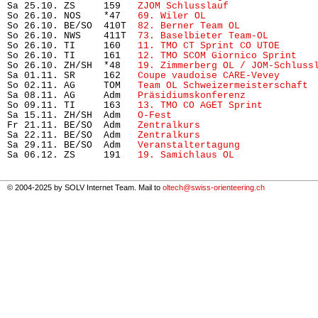
Sa 25.10. ZS     159   
ZJOM Schlusslauf
               
So 26.10. NOS    *47   
69. Wiler OL
                   
So 26.10. BE/SO  410T  
82. Berner Team OL
             
So 26.10. NWS    411T  
73. Baselbieter Team-OL
        
So 26.10. TI     160   
11. TMO CT Sprint CO UTOE
      
So 26.10. TI     161   
12. TMO SCOM Giornico Sprint
   
So 26.10. ZH/SH  *48   
19. Zimmerberg OL / JOM-Schluss
Sa 01.11. SR     162   
Coupe vaudoise CARE-Vevey
      
So 02.11. AG     TOM   
Team OL Schweizermeisterschaft
 
Sa 08.11. AG     Adm   
Präsidiumskonferenz
            
So 09.11. TI     163   
13. TMO CO AGET Sprint
         
Sa 15.11. ZH/SH  Adm   
O-Fest
                         
Fr 21.11. BE/SO  Adm   
Zentralkurs
                    
Sa 22.11. BE/SO  Adm   
Zentralkurs
                    
Sa 29.11. BE/SO  Adm   
Veranstaltertagung
             
Sa 06.12. ZS     191   
19. Samichlaus OL
© 2004-2025 by SOLV Internet Team. Mail to
oltech@swiss-orienteering.ch