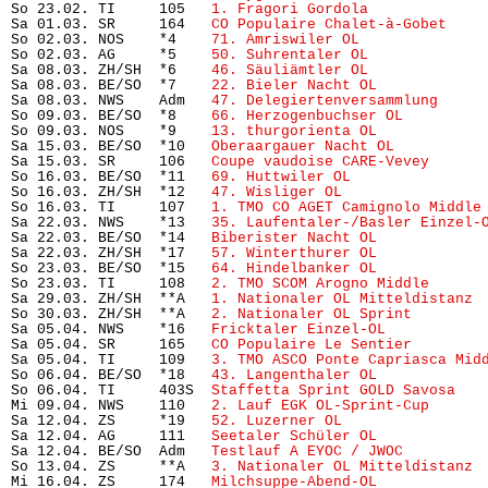
So 23.02. TI     105   
1. Fragori Gordola
             
Sa 01.03. SR     164   
CO Populaire Chalet-à-Gobet
    
So 02.03. NOS    *4    
71. Amriswiler OL
              
So 02.03. AG     *5    
50. Suhrentaler OL
             
Sa 08.03. ZH/SH  *6    
46. Säuliämtler OL
             
Sa 08.03. BE/SO  *7    
22. Bieler Nacht OL
            
Sa 08.03. NWS    Adm   
47. Delegiertenversammlung
     
So 09.03. BE/SO  *8    
66. Herzogenbuchser OL
         
So 09.03. NOS    *9    
13. thurgorienta OL
            
Sa 15.03. BE/SO  *10   
Oberaargauer Nacht OL
          
Sa 15.03. SR     106   
Coupe vaudoise CARE-Vevey
      
So 16.03. BE/SO  *11   
69. Huttwiler OL
               
So 16.03. ZH/SH  *12   
47. Wisliger OL
                
So 16.03. TI     107   
1. TMO CO AGET Camignolo Middle
Sa 22.03. NWS    *13   
35. Laufentaler-/Basler Einzel-
Sa 22.03. BE/SO  *14   
Biberister Nacht OL
            
Sa 22.03. ZH/SH  *17   
57. Winterthurer OL
            
So 23.03. BE/SO  *15   
64. Hindelbanker OL
            
So 23.03. TI     108   
2. TMO SCOM Arogno Middle
      
Sa 29.03. ZH/SH  **A   
1. Nationaler OL Mitteldistanz
 
So 30.03. ZH/SH  **A   
2. Nationaler OL Sprint
        
Sa 05.04. NWS    *16   
Fricktaler Einzel-OL
           
Sa 05.04. SR     165   
CO Populaire Le Sentier
        
Sa 05.04. TI     109   
3. TMO ASCO Ponte Capriasca Mid
So 06.04. BE/SO  *18   
43. Langenthaler OL
            
So 06.04. TI     403S  
Staffetta Sprint GOLD Savosa
   
Mi 09.04. NWS    110   
2. Lauf EGK OL-Sprint-Cup
      
Sa 12.04. ZS     *19   
52. Luzerner OL
                
Sa 12.04. AG     111   
Seetaler Schüler OL
            
Sa 12.04. BE/SO  Adm   
Testlauf A EYOC / JWOC
         
So 13.04. ZS     **A   
3. Nationaler OL Mitteldistanz
 
Mi 16.04. ZS     174   
Milchsuppe-Abend-OL
            