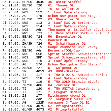
Sa 19.04. BE/SO  404S  
46. Oster-Staffel
              
Mo 21.04. BE/SO  *20   
61. Thuner OL
                  
Mo 21.04. NOS    *21   
75. St.Galler OL
               
Fr 25.04. NOS    112   
1. Lauf Öpfel-Trophy 
          
Fr 25.04. AG     175   
Urban Navigator Run Stage 3
    
So 27.04. BE/SO  *22   
63. Oberwiler OL
               
Di 29.04. NWS    113   
3. Lauf EGK OL-Sprint-Cup
      
Fr 02.05. NOS    114   
2. Lauf Öpfel-Trophy 
          
Fr 02.05. NOS    Adm   
Thurgauer u. St.Galler sCool-Cu
Sa 03.05. NWS    *23   
17. Baselbieter Dorf-OL / 4. La
So 04.05. BE/SO  *24   
56. Emmentaler OL
              
So 04.05. AG     *25   
Badener OL
                     
So 04.05. ZH/SH  *26   
51. Schaffhauser OL
            
So 04.05. SR     115   
Coupe vaudoise CARE-Vevey
      
Fr 09.05. BE/SO  Adm   
Berner sCOOL-Cup
               
Sa 10.05. NOS    SSM   
Sprint Staffel Schweizermeister
So 11.05. NOS    SPM   
Sprint Schweizermeisterschaft
  
Fr 16.05. NOS    116   
3. Lauf Öpfel-Trophy
           
Fr 16.05. AG     176   
Urban Navigator Run Stage 4
    
So 18.05. ZH/SH  *27   
51. Galgener OL
                
So 18.05. SR     405S  
43. UBOL-Staffel
               
So 18.05. TI     117   
4. TMO O-92 S. Antonino Sprint
 
Fr 23.05. NOS    118   
4. Lauf Öpfel-Trophy
           
Sa 24.05. TI     119   
5. TMO GOLD Brinzio middle
     
So 25.05. ZH/SH  406T  
84. Zürcher OL
                 
So 25.05. TI     120   
6. TMO UNITAS Cunardo Long
     
Mi 28.05. TI     121   
2. Fragori Bedano
              
Mi 28.05. ZS     177   
Milchsuppe-Abend-OL
            
Di 03.06. AG     Adm   
22. Aargauer sCOOL-Cup
         
Sa 07.06. AG     122M  
Aargauer 3-Tage-OL E1
          
Sa 07.06. GL/GR  407S  
62. Pfingststaffel
             
So 08.06. GL/GR  407S  
62. Pfingststaffel
             