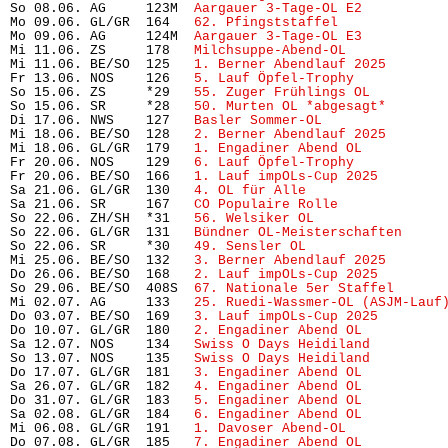
So 08.06. AG     123M  
Aargauer 3-Tage-OL E2
          
Mo 09.06. GL/GR  164   
62. Pfingststaffel
             
Mo 09.06. AG     124M  
Aargauer 3-Tage-OL E3
          
Mi 11.06. ZS     178   
Milchsuppe-Abend-OL
            
Mi 11.06. BE/SO  125   
1. Berner Abendlauf 2025
       
Fr 13.06. NOS    126   
5. Lauf Öpfel-Trophy
           
So 15.06. ZS     *29   
55. Zuger Frühlings OL
         
So 15.06. SR     *28   
50. Murten OL *abgesagt*
       
Di 17.06. NWS    127   
Basler Sommer-OL
               
Mi 18.06. BE/SO  128   
2. Berner Abendlauf 2025
       
Mi 18.06. GL/GR  179   
1. Engadiner Abend OL
          
Fr 20.06. NOS    129   
6. Lauf Öpfel-Trophy
           
Fr 20.06. BE/SO  166   
1. Lauf impOLs-Cup 2025
        
Sa 21.06. GL/GR  130   
4. OL für Alle
                 
Sa 21.06. SR     167   
CO Populaire Rolle
             
So 22.06. ZH/SH  *31   
56. Welsiker OL
                
So 22.06. GL/GR  131   
Bündner OL-Meisterschaften
     
So 22.06. SR     *30   
49. Sensler OL
                 
Mi 25.06. BE/SO  132   
3. Berner Abendlauf 2025
       
Do 26.06. BE/SO  168   
2. Lauf impOLs-Cup 2025
        
So 29.06. BE/SO  408S  
67. Nationale 5er Staffel
      
Mi 02.07. AG     133   
25. Ruedi-Wassmer-OL (ASJM-Lauf
Do 03.07. BE/SO  169   
3. Lauf impOLs-Cup 2025
        
Do 10.07. GL/GR  180   
2. Engadiner Abend OL
          
Sa 12.07. NOS    134   
Swiss O Days Heidiland
         
So 13.07. NOS    135   
Swiss O Days Heidiland
         
Do 17.07. GL/GR  181   
3. Engadiner Abend OL
          
Sa 26.07. GL/GR  182   
4. Engadiner Abend OL
          
Do 31.07. GL/GR  183   
5. Engadiner Abend OL
          
Sa 02.08. GL/GR  184   
6. Engadiner Abend OL
          
Mi 06.08. GL/GR  191   
1. Davoser Abend-OL
            
Do 07.08. GL/GR  185   
7. Engadiner Abend OL
          