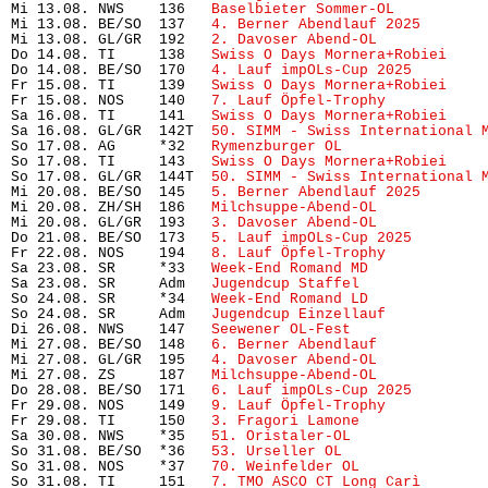
Mi 13.08. NWS    136   
Baselbieter Sommer-OL
          
Mi 13.08. BE/SO  137   
4. Berner Abendlauf 2025
       
Mi 13.08. GL/GR  192   
2. Davoser Abend-OL
            
Do 14.08. TI     138   
Swiss O Days Mornera+Robiei
    
Do 14.08. BE/SO  170   
4. Lauf impOLs-Cup 2025
        
Fr 15.08. TI     139   
Swiss O Days Mornera+Robiei
    
Fr 15.08. NOS    140   
7. Lauf Öpfel-Trophy
           
Sa 16.08. TI     141   
Swiss O Days Mornera+Robiei
    
Sa 16.08. GL/GR  142T  
50. SIMM - Swiss International 
So 17.08. AG     *32   
Rymenzburger OL
                
So 17.08. TI     143   
Swiss O Days Mornera+Robiei
    
So 17.08. GL/GR  144T  
50. SIMM - Swiss International 
Mi 20.08. BE/SO  145   
5. Berner Abendlauf 2025
       
Mi 20.08. ZH/SH  186   
Milchsuppe-Abend-OL
            
Mi 20.08. GL/GR  193   
3. Davoser Abend-OL
            
Do 21.08. BE/SO  173   
5. Lauf impOLs-Cup 2025
        
Fr 22.08. NOS    194   
8. Lauf Öpfel-Trophy 
          
Sa 23.08. SR     *33   
Week-End Romand MD
             
Sa 23.08. SR     Adm   
Jugendcup Staffel
              
So 24.08. SR     *34   
Week-End Romand LD
             
So 24.08. SR     Adm   
Jugendcup Einzellauf
           
Di 26.08. NWS    147   
Seewener OL-Fest
               
Mi 27.08. BE/SO  148   
6. Berner Abendlauf
            
Mi 27.08. GL/GR  195   
4. Davoser Abend-OL
            
Mi 27.08. ZS     187   
Milchsuppe-Abend-OL
            
Do 28.08. BE/SO  171   
6. Lauf impOLs-Cup 2025
        
Fr 29.08. NOS    149   
9. Lauf Öpfel-Trophy
           
Fr 29.08. TI     150   
3. Fragori Lamone
              
Sa 30.08. NWS    *35   
51. Oristaler-OL
               
So 31.08. BE/SO  *36   
53. Urseller OL
                
So 31.08. NOS    *37   
70. Weinfelder OL
              
So 31.08. TI     151   
7. TMO ASCO CT Long Carì
       