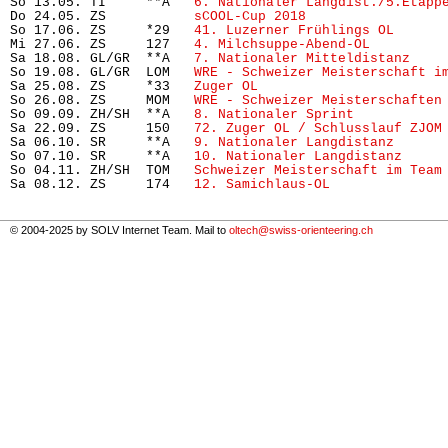
So 13.05. TI     **A   
6. Nationaler Langdist./5.Etapp
Do 24.05. ZS           
sCOOL-Cup 2018
                 
So 17.06. ZS     *29   
41. Luzerner Frühlings OL
      
Mi 27.06. ZS     127   
4. Milchsuppe-Abend-OL
         
Sa 18.08. GL/GR  **A   
7. Nationaler Mitteldistanz
    
So 19.08. GL/GR  LOM   
WRE - Schweizer Meisterschaft i
Sa 25.08. ZS     *33   
Zuger OL
                       
So 26.08. ZS     MOM   
WRE - Schweizer Meisterschaften
So 09.09. ZH/SH  **A   
8. Nationaler Sprint 
          
Sa 22.09. ZS     150   
72. Zuger OL / Schlusslauf ZJOM
Sa 06.10. SR     **A   
9. Nationaler Langdistanz
      
So 07.10. SR     **A   
10. Nationaler Langdistanz
     
So 04.11. ZH/SH  TOM   
Schweizer Meisterschaft im Team
Sa 08.12. ZS     174   
12. Samichlaus-OL
              
© 2004-2025 by SOLV Internet Team. Mail to
oltech@swiss-orienteering.ch