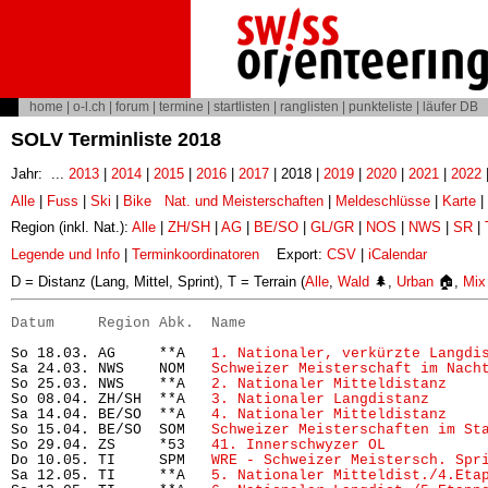
home
|
o-l.ch
|
forum
|
termine
|
startlisten
|
ranglisten
|
punkteliste
|
läufer DB
SOLV Terminliste 2018
Jahr: ...
2013
|
2014
|
2015
|
2016
|
2017
| 2018 |
2019
|
2020
|
2021
|
2022
Alle
|
Fuss
|
Ski
|
Bike
Nat. und Meisterschaften
|
Meldeschlüsse
|
Karte
|
Region (inkl. Nat.):
Alle
|
ZH/SH
|
AG
|
BE/SO
|
GL/GR
|
NOS
|
NWS
|
SR
|
Legende und Info
|
Terminkoordinatoren
Export:
CSV
|
iCalendar
D = Distanz (Lang, Mittel, Sprint), T = Terrain (
Alle
,
Wald
🌲,
Urban
🏠,
Mix
Datum     Region Abk.  Name                           
So 18.03. AG     **A   
1. Nationaler, verkürzte Langdi
Sa 24.03. NWS    NOM   
Schweizer Meisterschaft im Nach
So 25.03. NWS    **A   
2. Nationaler Mitteldistanz
    
So 08.04. ZH/SH  **A   
3. Nationaler Langdistanz
      
Sa 14.04. BE/SO  **A   
4. Nationaler Mitteldistanz
    
So 15.04. BE/SO  SOM   
Schweizer Meisterschaften im St
So 29.04. ZS     *53   
41. Innerschwyzer OL
           
Do 10.05. TI     SPM   
WRE - Schweizer Meistersch. Spr
Sa 12.05. TI     **A   
5. Nationaler Mitteldist./4.Eta