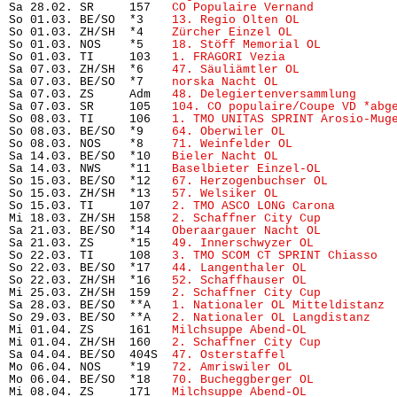
Sa 28.02. SR     157   
CO Populaire Vernand
           
So 01.03. BE/SO  *3    
13. Regio Olten OL
             
So 01.03. ZH/SH  *4    
Zürcher Einzel OL
              
So 01.03. NOS    *5    
18. Stöff Memorial OL
          
So 01.03. TI     103   
1. FRAGORI Vezia
               
Sa 07.03. ZH/SH  *6    
47. Säuliämtler OL
             
Sa 07.03. BE/SO  *7    
norska Nacht OL
                
Sa 07.03. ZS     Adm   
48. Delegiertenversammlung
     
Sa 07.03. SR     105   
104. CO populaire/Coupe VD *abg
So 08.03. TI     106   
1. TMO UNITAS SPRINT Arosio-Mug
So 08.03. BE/SO  *9    
64. Oberwiler OL
               
So 08.03. NOS    *8    
71. Weinfelder OL
              
Sa 14.03. BE/SO  *10   
Bieler Nacht OL
                
Sa 14.03. NWS    *11   
Baselbieter Einzel-OL
          
So 15.03. BE/SO  *12   
67. Herzogenbuchser OL
         
So 15.03. ZH/SH  *13   
57. Welsiker OL
                
So 15.03. TI     107   
2. TMO ASCO LONG Carona
        
Mi 18.03. ZH/SH  158   
2. Schaffner City Cup
          
Sa 21.03. BE/SO  *14   
Oberaargauer Nacht OL
          
Sa 21.03. ZS     *15   
49. Innerschwyzer OL
           
So 22.03. TI     108   
3. TMO SCOM CT SPRINT Chiasso
  
So 22.03. BE/SO  *17   
44. Langenthaler OL
            
So 22.03. ZH/SH  *16   
52. Schaffhauser OL
            
Mi 25.03. ZH/SH  159   
2. Schaffner City Cup
          
Sa 28.03. BE/SO  **A   
1. Nationaler OL Mitteldistanz
 
So 29.03. BE/SO  **A   
2. Nationaler OL Langdistanz
   
Mi 01.04. ZS     161   
Milchsuppe Abend-OL
            
Mi 01.04. ZH/SH  160   
2. Schaffner City Cup
          
Sa 04.04. BE/SO  404S  
47. Osterstaffel
               
Mo 06.04. NOS    *19   
72. Amriswiler OL
              
Mo 06.04. BE/SO  *18   
70. Bucheggberger OL
           
Mi 08.04. ZS     171   
Milchsuppe Abend-OL
            