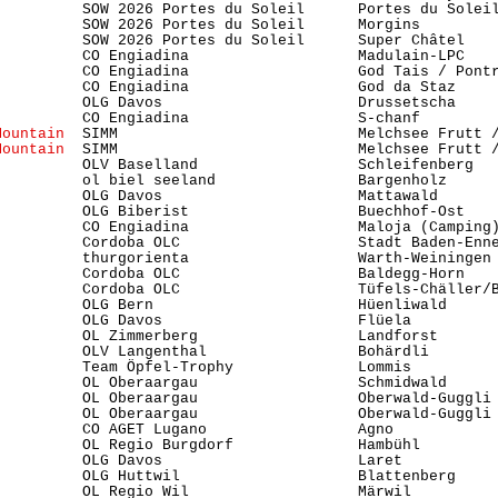
          SOW 2026 Portes du Soleil      Portes du Soleil
          SOW 2026 Portes du Soleil      Morgins         
          SOW 2026 Portes du Soleil      Super Châtel    
          CO Engiadina                   Madulain-LPC    
          CO Engiadina                   God Tais / Pontr
          CO Engiadina                   God da Staz     
          OLG Davos                      Drussetscha     
          CO Engiadina                   S-chanf         
Mountain 
 SIMM                           Melchsee Frutt /
Mountain 
 SIMM                           Melchsee Frutt /
          OLV Baselland                  Schleifenberg   
          ol biel seeland                Bargenholz      
          OLG Davos                      Mattawald       
          OLG Biberist                   Buechhof-Ost    
          CO Engiadina                   Maloja (Camping)
          Cordoba OLC                    Stadt Baden-Enn
          thurgorienta                   Warth-Weiningen 
          Cordoba OLC                    Baldegg-Horn    
          Cordoba OLC                    Tüfels-Chäller/B
          OLG Bern                       Hüenliwald      
          OLG Davos                      Flüela          
          OL Zimmerberg                  Landforst       
          OLV Langenthal                 Bohärdli        
          Team Öpfel-Trophy              Lommis          
          OL Oberaargau                  Schmidwald      
          OL Oberaargau                  Oberwald-Guggli 
          OL Oberaargau                  Oberwald-Guggli 
          CO AGET Lugano                 Agno            
          OL Regio Burgdorf              Hambühl         
          OLG Davos                      Laret           
          OLG Huttwil                    Blattenberg     
          OL Regio Wil                   Märwil          