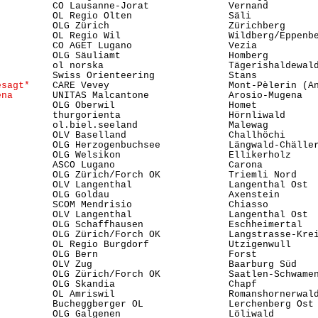
          CO Lausanne-Jorat              Vernand         
          OL Regio Olten                 Säli            
          OLG Zürich                     Zürichberg      
          OL Regio Wil                   Wildberg/Eppenbe
          CO AGET Lugano                 Vezia           
          OLG Säuliamt                   Homberg         
          ol norska                      Tägerishaldewald
          Swiss Orienteering             Stans          
esagt*
    CARE Vevey                     Mont-Pèlerin (An
ena
       UNITAS Malcantone              Arosio-Mugena   
          OLG Oberwil                    Homet           
          thurgorienta                   Hörnliwald      
          ol.biel.seeland                Malewag         
          OLV Baselland                  Challhöchi      
          OLG Herzogenbuchsee            Längwald-Chäller
          OLG Welsikon                   Ellikerholz     
          ASCO Lugano                    Carona          
          OLG Zürich/Forch OK            Triemli Nord   
          OLV Langenthal                 Langenthal Ost  
          OLG Goldau                     Axenstein       
          SCOM Mendrisio                 Chiasso         
          OLV Langenthal                 Langenthal Ost  
          OLG Schaffhausen               Eschheimertal   
          OLG Zürich/Forch OK            Langstrasse-Kre
          OL Regio Burgdorf              Utzigenwull     
          OLG Bern                       Forst           
          OLV Zug                        Baarburg Süd    
          OLG Zürich/Forch OK            Saatlen-Schwame
          OLG Skandia                    Chapf           
          OL Amriswil                    Romanshornerwald
          Bucheggberger OL               Lerchenberg Ost 
          OLG Galgenen                   Löliwald        