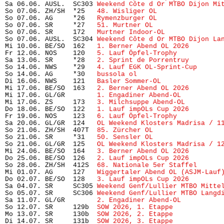
Sa 06.06. AUSL.  SC303 
Weekend Côte d Or MTBO Dijon Mi
So 07.06. ZH/SH  *25   
48. Wisliger OL
                
So 07.06. AG     *26   
Rymenzburger OL
                
So 07.06. SR     *27   
51. Murtner OL
                 
So 07.06. SR     172   
Murtner Indoor-OL
              
So 07.06. AUSL.  SC304 
Weekend Côte d Or MTBO Dijon La
Mi 10.06. BE/SO  162   
1. Berner Abend OL 2026
        
Fr 12.06. NOS    120   
5. Lauf Öpfel-Trophy
           
Sa 13.06. SR     *28   
2. Sprint de Porrentruy
        
So 14.06. NWS    *29   
4. Lauf EGK OL-Sprint-Cup
      
So 14.06. AG     *30   
bussola ol
                     
Di 16.06. NWS    121   
Basler Sommer-OL
               
Mi 17.06. BE/SO  163   
2. Berner Abend OL 2026
        
Mi 17.06. GL/GR        
1. Engadiner Abend-OL
          
Mi 17.06. ZS     173   
3. Milchsuppe Abend-OL
         
Do 18.06. BE/SO  122   
1. Lauf impOLs Cup 2026
        
Fr 19.06. NOS    123   
6. Lauf Öpfel-Trophy
           
Sa 20.06. GL/GR  124   
OL Weekend Klosters Madrisa / 1
So 21.06. ZH/SH  407T  
85. Zürcher OL
                 
So 21.06. SR     *31   
50. Sensler OL
                 
So 21.06. GL/GR  125   
OL Weekend Klosters Madrisa / 1
Mi 24.06. BE/SO  164   
3. Berner Abend OL 2026
        
Do 25.06. BE/SO  126   
2. Lauf impOLs Cup 2026
        
So 28.06. ZH/SH  412S  
68. Nationale 5er Staffel
      
Mi 01.07. AG     127   
Wiggertaler Abend OL (ASJM-Lauf
Do 02.07. BE/SO  128   
3. Lauf impOLs Cup 2026
        
Sa 04.07. SR     SC305 
Weekend Genf/Lullier MTBO Mitte
So 05.07. SR     SC306 
Weekend Genf/Lullier MTBO Langd
Sa 11.07. GL/GR        
2. Engadiner Abend-OL
          
So 12.07. SR     129b  
SOW 2026, 1. Etappe
            
Mo 13.07. SR     130b  
SOW 2026, 2. Etappe
            
Di 14.07. SR     131b  
SOW 2026, 3. Etappe
            