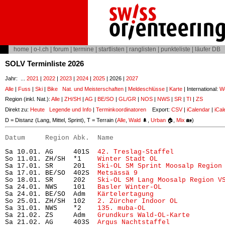
home
|
o-l.ch
|
forum
|
termine
|
startlisten
|
ranglisten
|
punkteliste
|
läufer DB
SOLV Terminliste 2026
Jahr: ...
2021
|
2022
|
2023
|
2024
|
2025
| 2026 |
2027
Alle
|
Fuss
|
Ski
|
Bike
Nat. und Meisterschaften
|
Meldeschlüsse
|
Karte
| International:
Wo
Region (inkl. Nat.):
Alle
|
ZH/SH
|
AG
|
BE/SO
|
GL/GR
|
NOS
|
NWS
|
SR
|
TI
|
ZS
Direkt zu:
Heute
Legende und Info
|
Terminkoordinatoren
Export:
CSV
|
iCalendar
|
iCal
D = Distanz (Lang, Mittel, Sprint), T = Terrain (
Alle
,
Wald
🌲,
Urban
🏠,
Mix
🏡)
Datum     Region Abk.  Name                           
Sa 10.01. AG     401S  
42. Treslag-Staffel
            
So 11.01. ZH/SH  *1    
Winter Stadt OL
                
Sa 17.01. SR     201   
Ski-OL SM Sprint Moosalp Region
Sa 17.01. BE/SO  402S  
Metsässä 9
                     
So 18.01. SR     202   
Ski-OL SM Lang Moosalp Region V
Sa 24.01. NWS    101   
Basler Winter-OL
               
Sa 24.01. BE/SO  Adm   
Kärtelertagung
                 
So 25.01. ZH/SH  102   
2. Zürcher Indoor OL
           
Sa 31.01. NWS    *2    
135. muba-OL
                   
Sa 21.02. ZS     Adm   
Grundkurs Wald-OL-Karte 
       
Sa 21.02. AG     403S  
Argus Nachtstaffel
             