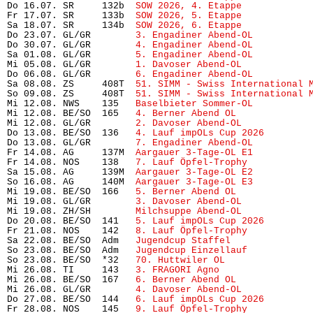
Do 16.07. SR     132b  
SOW 2026, 4. Etappe
            
Fr 17.07. SR     133b  
SOW 2026, 5. Etappe
            
Sa 18.07. SR     134b  
SOW 2026, 6. Etappe
            
Do 23.07. GL/GR        
3. Engadiner Abend-OL
          
Do 30.07. GL/GR        
4. Engadiner Abend-OL
          
Sa 01.08. GL/GR        
5. Engadiner Abend-OL
          
Mi 05.08. GL/GR        
1. Davoser Abend-OL
            
Do 06.08. GL/GR        
6. Engadiner Abend-OL
          
Sa 08.08. ZS     408T  
51. SIMM - Swiss International 
So 09.08. ZS     408T  
51. SIMM - Swiss International 
Mi 12.08. NWS    135   
Baselbieter Sommer-OL
          
Mi 12.08. BE/SO  165   
4. Berner Abend OL
             
Mi 12.08. GL/GR        
2. Davoser Abend-OL
            
Do 13.08. BE/SO  136   
4. Lauf impOLs Cup 2026
        
Do 13.08. GL/GR        
7. Engadiner Abend-OL
          
Fr 14.08. AG     137M  
Aargauer 3-Tage-OL E1
          
Fr 14.08. NOS    138   
7. Lauf Öpfel-Trophy
           
Sa 15.08. AG     139M  
Aargauer 3-Tage-OL E2
          
So 16.08. AG     140M  
Aargauer 3-Tage-OL E3
          
Mi 19.08. BE/SO  166   
5. Berner Abend OL
             
Mi 19.08. GL/GR        
3. Davoser Abend-OL
            
Mi 19.08. ZH/SH        
Milchsuppe Abend-OL
            
Do 20.08. BE/SO  141   
5. Lauf impOLs Cup 2026
        
Fr 21.08. NOS    142   
8. Lauf Öpfel-Trophy 
          
Sa 22.08. BE/SO  Adm   
Jugendcup Staffel
              
So 23.08. BE/SO  Adm   
Jugendcup Einzellauf
           
So 23.08. BE/SO  *32   
70. Huttwiler OL
               
Mi 26.08. TI     143   
3. FRAGORI Agno
                
Mi 26.08. BE/SO  167   
6. Berner Abend OL
             
Mi 26.08. GL/GR        
4. Davoser Abend-OL
            
Do 27.08. BE/SO  144   
6. Lauf impOLs Cup 2026
        
Fr 28.08. NOS    145   
9. Lauf Öpfel-Trophy
           