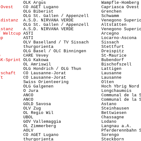
          OLK Argus                      Wampfle-Homberg 
 Ovest
    CO AGET Lugano                 Capriasca Ovest 
          OLG Biberist                   Grenchen        
          OLG St. Gallen / Appenzell     Schwamm         
ldistanz
  A.S.D. NIRVANA VERDE           Venegono Superi
          OLG St. Gallen / Appenzell     Altstätten     
istanz
    A.S.D. NIRVANA VERDE           Venegono Superi
/ Weltcup
 ASTI                           Arcegno         
up
        ASTI                           Locarno-Ascona 
          OLV Baselland / TV Sissach     Sissach        
          thurgorienta                   Stettfurt       
          OLG Basel / OLC Binningen      Dreispitz      
e
         CARE Vevey                     St-Maurice     
GK-Sprint
 OLG Kakowa                     Bubendorf      
          OL Amriswil                    Bischofszell    
          OLG Hondrich / OLG Thun        Lattigen       
rschaft
   CO Lausanne-Jorat              Lausanne       
ft
        CO Lausanne-Jorat              Lausanne       
          Swiss Orienteering             Olten           
         OLG Galgenen                   Hoch Ybrig Nord 
          O Jura                         Longchaumois    
          ANCO                           Communal de la S
          ANCO                           Communal de la S
          GOLD Savosa                    Astano          
          OLV Zug                        Steinhausen    
          OL Regio Wil                   Bettwiesen      
          UBOL                           Chassagne       
          GOV Vallemaggia                Lodano          
          OL Zimmerberg                  Langnau a.A.   
          AOLV                           Pferderennbahn S
          CO AGET Lugano                 Sorengo         
          thurgorienta                   Steckborn       