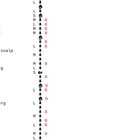
             L 🌲 

               🏠 

             L 🌲 

             S 🏠 

             M 🌲 
Θ
             L 🌲 
Θ
             M 🌲 
Θ
             M 🌲 
Θ
               🏠 

               🌲 
Θ
             L 🌲 
Θ
ssalp          🌲 

             M 🌲 

               🌲 

             M 🌲 
Θ
g            L 🌲 

             S 🏡 

               🌲 
Θ
               🌲 

                🏠 
Θ
             L 🌲 
Θ
               🌲 

                🏠 
Θ
rg           L 🌲 

               🌲 

               🌲 
Θ
             M 🌲 

               🌲 
Θ
             L 🌲 
Θ
               🌲 

             M 🌲 
Θ
             L 🌲 
