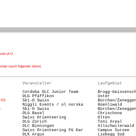
rld-of-O
endar (auch folgende Jahre)
          Veranstalter                   Laufgebiet     
          Cordoba OLC Junior Team        Brugg-Geissensch
          OLG Pfäffikon                  Uster          
 VS
       Ski-O Swiss                    Bürchen/Zenegge
          Niggli Events / ol norska      Hüenliwald      
S
         Ski-O Swiss                    Bürchen/Zenegge
          OLG Basel                      Chrischona      
          Swiss Orienteering             Olten          
          OLG Zürich                     Toni Areal     
          OLC Binningen                  Allschwilerwald 
          Swiss Orienteering FG Kar      Campus Sursee  
          OLK Argus                      Liebegg Süd     