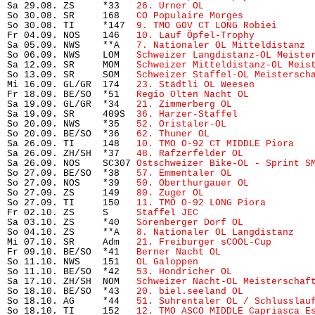
Sa 29.08. ZS     *33   
26. Urner OL
                    
So 30.08. SR     168   
CO Populaire Morges
            
So 30.08. TI     *147  
9. TMO GOV CT LONG Robiei
      
Fr 04.09. NOS    146   
10. Lauf Öpfel-Trophy
          
Sa 05.09. NWS    **A   
7. Nationaler OL Mitteldistanz
 
So 06.09. NWS    LOM   
Schweizer Langdistanz-OL Meiste
Sa 12.09. SR     MOM   
Schweizer Mitteldistanz-OL Meis
So 13.09. SR     SOM   
Schweizer Staffel-OL Meistersch
Mi 16.09. GL/GR  174   
23. Städtli OL Weesen
          
Fr 18.09. BE/SO  *51   
Regio Olten Nacht OL
           
Sa 19.09. GL/GR  *34   
21. Zimmerberg OL
              
Sa 19.09. SR     409S  
36. Harzer-Staffel
             
So 20.09. NWS    *35   
52. Oristaler-OL
               
So 20.09. BE/SO  *36   
62. Thuner OL
                   
Sa 26.09. TI     148   
10. TMO O-92 CT MIDDLE Piora
   
Sa 26.09. ZH/SH  *37   
48. Rafzerfelder OL
            
Sa 26.09. NOS    SC307 
Ostschweizer Bike-OL - Sprint S
So 27.09. BE/SO  *38   
57. Emmentaler OL
              
So 27.09. NOS    *39   
50. Oberthurgauer OL
           
So 27.09. ZS     149   
80. Zuger OL
                   
So 27.09. TI     150   
11. TMO O-92 LONG Piora
        
Fr 02.10. ZS     S     
Staffel JEC
                     
Sa 03.10. ZS     *40   
Sörenberger Dorf OL
            
So 04.10. ZS     **A   
8. Nationaler OL Langdistanz
   
Mi 07.10. SR     Adm   
21. Freiburger sCOOL-Cup
       
Fr 09.10. BE/SO  *41   
Berner Nacht OL
                
So 11.10. NWS    151   
OL Galoppen
                     
So 11.10. BE/SO  *42   
53. Hondricher OL
              
Sa 17.10. ZH/SH  NOM   
Schweizer Nacht-OL Meisterschaf
So 18.10. BE/SO  *43   
20. biel.seeland OL
            
So 18.10. AG     *44   
51. Suhrentaler OL / Schlusslau
So 18.10. TI     152   
12. TMO ASCO MIDDLE Capriasca E