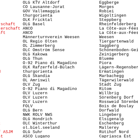
         OLG KTV Altdorf                Eggberge        
          CO Lausanne-Jorat              Morges          
          GOV Vallemaggia                Robiei          
          thurgorienta                   Wigoltingen     
          OLK Fricktal                   Steppberg       
rschaft
   OLG Basel                      Rheinfelderberg 
terschaft
 ANCO                           La Côte-aux-Fées
aft
       ANCO                           La Côte-aux-Fées
          Männerturnverein Weesen        Weesen          
          OL Regio Olten                 Tiergartenwald  
          OL Zimmerberg                  Saggberg        
          OLC Omström Sense              Schönenboden-Gei
          OLG Kakowa                     Zeinigerberg    
         OLG Thun                       Blueme          
          O-92 Piano di Magadino         Piora           
          OLK Rafzerfeld-Bülach          Lägern-Regensber
M
         thurgorienta                   Ermatingen      
          OLG Skandia                    Marbachegg      
          OL Amriswil                    Tägerwilerwald  
          OLV Zug                        Stadt Zug      
          O-92 Piano di Magadino         Ritom           
         OLV Luzern                     Willbrig        
          OLV Luzern                     Sörenberg Dorf 
          OLV Luzern                     Rossweid Sörenbe
          FOLV                           Bois de Boulay  
          OLG Bern                       Dorfwald        
         NWK ROLV NWS                   Lingeberg       
          OLG Hondrich                   Elsigenalp      
t
         OLC Winterthur                 Eschenberg      
          ol.biel.seeland                Mallerey        
f ASJM
    OLG Suhr                       Rütihof Nord    
st
        ASCO Lugano                    Capriasca Est   