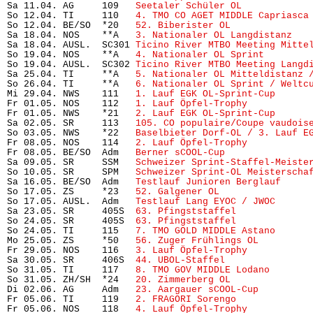
Sa 11.04. AG     109   
Seetaler Schüler OL
            
So 12.04. TI     110   
4. TMO CO AGET MIDDLE Capriasca
So 12.04. BE/SO  *20   
52. Biberister OL
              
Sa 18.04. NOS    **A   
3. Nationaler OL Langdistanz
   
Sa 18.04. AUSL.  SC301 
Ticino River MTBO Meeting Mitte
So 19.04. NOS    **A   
4. Nationaler OL Sprint
        
So 19.04. AUSL.  SC302 
Ticino River MTBO Meeting Langd
Sa 25.04. TI     **A   
5. Nationaler OL Mitteldistanz 
So 26.04. TI     **A   
6. Nationaler OL Sprint / Weltc
Mi 29.04. NWS    111   
1. Lauf EGK OL-Sprint-Cup
      
Fr 01.05. NOS    112   
1. Lauf Öpfel-Trophy
           
Fr 01.05. NWS    *21   
2. Lauf EGK OL-Sprint-Cup
      
Sa 02.05. SR     113   
105. CO populaire/Coupe vaudois
So 03.05. NWS    *22   
Baselbieter Dorf-OL / 3. Lauf E
Fr 08.05. NOS    114   
2. Lauf Öpfel-Trophy
           
Fr 08.05. BE/SO  Adm   
Berner sCOOL-Cup
               
Sa 09.05. SR     SSM   
Schweizer Sprint-Staffel-Meiste
So 10.05. SR     SPM   
Schweizer Sprint-OL Meisterscha
Sa 16.05. BE/SO  Adm   
Testlauf Junioren Berglauf
     
So 17.05. ZS     *23   
52. Galgener OL
                 
So 17.05. AUSL.  Adm   
Testlauf Lang EYOC / JWOC
      
Sa 23.05. SR     405S  
63. Pfingststaffel
             
So 24.05. SR     405S  
63. Pfingststaffel
             
So 24.05. TI     115   
7. TMO GOLD MIDDLE Astano
      
Mo 25.05. ZS     *50   
56. Zuger Frühlings OL
         
Fr 29.05. NOS    116   
3. Lauf Öpfel-Trophy
           
Sa 30.05. SR     406S  
44. UBOL-Staffel
               
So 31.05. TI     117   
8. TMO GOV MIDDLE Lodano
       
So 31.05. ZH/SH  *24   
20. Zimmerberg OL
              
Di 02.06. AG     Adm   
23. Aargauer sCOOL-Cup
         
Fr 05.06. TI     119   
2. FRAGORI Sorengo
             
Fr 05.06. NOS    118   
4. Lauf Öpfel-Trophy 
          