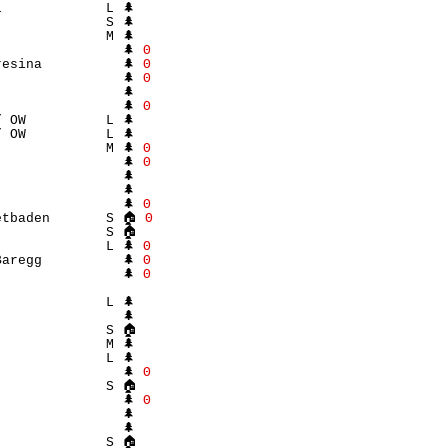
             L 🌲 

             S 🌲 

             M 🌲 

               🌲 
Θ
esina          🌲 
Θ
               🌲 
Θ
               🌲 

               🌲 
Θ
 OW          L 🌲 

 OW          L 🌲 

             M 🌲 
Θ
               🌲 
Θ
               🌲 

               🌲 

               🌲 
Θ
etbaden       S 🏠 
Θ
             S 🏠 

             L 🌲 
Θ
aregg          🌲 
Θ
               🌲 
Θ
                  

             L 🌲 

               🌲 

             S 🏠 

             M 🌲 

             L 🌲 

               🌲 
Θ
             S 🏠 

               🌲 
Θ
               🌲 

               🌲 

             S 🏠 
