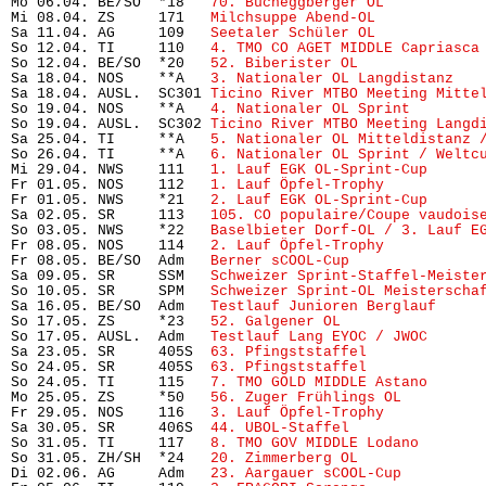
Mo 06.04. BE/SO  *18   
70. Bucheggberger OL
           
Mi 08.04. ZS     171   
Milchsuppe Abend-OL
            
Sa 11.04. AG     109   
Seetaler Schüler OL
            
So 12.04. TI     110   
4. TMO CO AGET MIDDLE Capriasca
So 12.04. BE/SO  *20   
52. Biberister OL
              
Sa 18.04. NOS    **A   
3. Nationaler OL Langdistanz
   
Sa 18.04. AUSL.  SC301 
Ticino River MTBO Meeting Mitte
So 19.04. NOS    **A   
4. Nationaler OL Sprint
        
So 19.04. AUSL.  SC302 
Ticino River MTBO Meeting Langd
Sa 25.04. TI     **A   
5. Nationaler OL Mitteldistanz 
So 26.04. TI     **A   
6. Nationaler OL Sprint / Weltc
Mi 29.04. NWS    111   
1. Lauf EGK OL-Sprint-Cup
      
Fr 01.05. NOS    112   
1. Lauf Öpfel-Trophy
           
Fr 01.05. NWS    *21   
2. Lauf EGK OL-Sprint-Cup
      
Sa 02.05. SR     113   
105. CO populaire/Coupe vaudois
So 03.05. NWS    *22   
Baselbieter Dorf-OL / 3. Lauf E
Fr 08.05. NOS    114   
2. Lauf Öpfel-Trophy
           
Fr 08.05. BE/SO  Adm   
Berner sCOOL-Cup
               
Sa 09.05. SR     SSM   
Schweizer Sprint-Staffel-Meiste
So 10.05. SR     SPM   
Schweizer Sprint-OL Meisterscha
Sa 16.05. BE/SO  Adm   
Testlauf Junioren Berglauf
     
So 17.05. ZS     *23   
52. Galgener OL
                 
So 17.05. AUSL.  Adm   
Testlauf Lang EYOC / JWOC
      
Sa 23.05. SR     405S  
63. Pfingststaffel
             
So 24.05. SR     405S  
63. Pfingststaffel
             
So 24.05. TI     115   
7. TMO GOLD MIDDLE Astano
      
Mo 25.05. ZS     *50   
56. Zuger Frühlings OL
         
Fr 29.05. NOS    116   
3. Lauf Öpfel-Trophy
           
Sa 30.05. SR     406S  
44. UBOL-Staffel
               
So 31.05. TI     117   
8. TMO GOV MIDDLE Lodano
       
So 31.05. ZH/SH  *24   
20. Zimmerberg OL
              
Di 02.06. AG     Adm   
23. Aargauer sCOOL-Cup
         