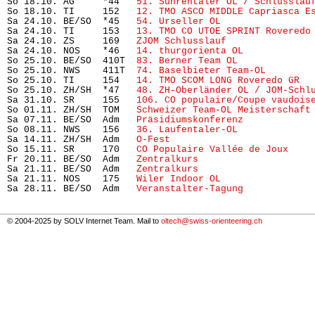
So 18.10. AG     *44   
51. Suhrentaler OL / Schlusslau
So 18.10. TI     152   
12. TMO ASCO MIDDLE Capriasca E
Sa 24.10. BE/SO  *45   
54. Urseller OL
                
Sa 24.10. TI     153   
13. TMO CO UTOE SPRINT Roveredo
Sa 24.10. ZS     169   
ZJOM Schlusslauf
               
Sa 24.10. NOS    *46   
14. thurgorienta OL
            
So 25.10. BE/SO  410T  
83. Berner Team OL
             
So 25.10. NWS    411T  
74. Baselbieter Team-OL  
      
So 25.10. TI     154   
14. TMO SCOM LONG Roveredo GR
  
So 25.10. ZH/SH  *47   
48. ZH-Oberländer OL / JOM-Schl
Sa 31.10. SR     155   
106. CO populaire/Coupe vaudois
So 01.11. ZH/SH  TOM   
Schweizer Team-OL Meisterschaft
Sa 07.11. BE/SO  Adm   
Präsidiumskonferenz
            
So 08.11. NWS    156   
36. Laufentaler-OL
             
Sa 14.11. ZH/SH  Adm   
O-Fest
                         
So 15.11. SR     170   
CO Populaire Vallée de Joux
    
Fr 20.11. BE/SO  Adm   
Zentralkurs
                    
Sa 21.11. BE/SO  Adm   
Zentralkurs
                    
Sa 21.11. NOS    175   
Wiler Indoor OL
                
Sa 28.11. BE/SO  Adm   
Veranstalter-Tagung
            
© 2004-2025 by SOLV Internet Team. Mail to
oltech@swiss-orienteering.ch