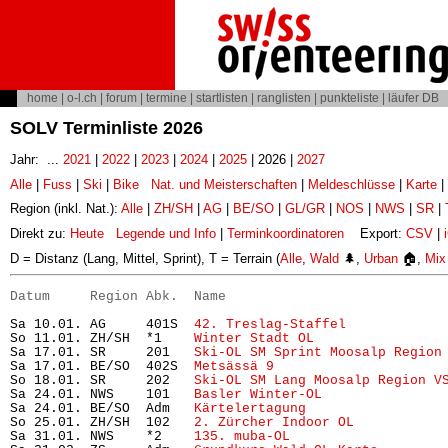
home
|
o-l.ch
|
forum
|
termine
|
startlisten
|
ranglisten
|
punkteliste
|
läufer DB
SOLV Terminliste 2026
Jahr: ...
2021
|
2022
|
2023
|
2024
|
2025
| 2026 |
2027
Alle
|
Fuss
|
Ski
|
Bike
Nat. und Meisterschaften
|
Meldeschlüsse
|
Karte
|
Region (inkl. Nat.):
Alle
|
ZH/SH
|
AG
|
BE/SO
|
GL/GR
|
NOS
|
NWS
|
SR
|
Direkt zu:
Heute
Legende und Info
|
Terminkoordinatoren
Export:
CSV
|
D = Distanz (Lang, Mittel, Sprint), T = Terrain (
Alle
,
Wald
🌲,
Urban
🏠,
Mix
Datum     Region Abk.  Name                           
Sa 10.01. AG     401S  
42. Treslag-Staffel
            
So 11.01. ZH/SH  *1    
Winter Stadt OL
                
Sa 17.01. SR     201   
Ski-OL SM Sprint Moosalp Region
Sa 17.01. BE/SO  402S  
Metsässä 9
                     
So 18.01. SR     202   
Ski-OL SM Lang Moosalp Region V
Sa 24.01. NWS    101   
Basler Winter-OL
               
Sa 24.01. BE/SO  Adm   
Kärtelertagung
                 
So 25.01. ZH/SH  102   
2. Zürcher Indoor OL
           
Sa 31.01. NWS    *2    
135. muba-OL
                   