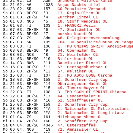
Sa 21.02. ZS     Adm   
Grundkurs Wald-OL-Karte 
       
Sa 21.02. AG     403S  
Argus Nachtstaffel
             
Sa 28.02. SR     157   
CO Populaire Vernand
           
So 01.03. BE/SO  *3    
13. Regio Olten OL
             
So 01.03. ZH/SH  *4    
Zürcher Einzel OL
              
So 01.03. NOS    *5    
18. Stöff Memorial OL
          
So 01.03. TI     103   
1. FRAGORI Vezia
               
Sa 07.03. ZH/SH  *6    
47. Säuliämtler OL
             
Sa 07.03. BE/SO  *7    
norska Nacht OL
                
Sa 07.03. ZS     Adm   
48. Delegiertenversammlung
     
Sa 07.03. SR     105   
104. CO populaire/Coupe VD *abg
So 08.03. TI     106   
1. TMO UNITAS SPRINT Arosio-Mug
So 08.03. BE/SO  *9    
64. Oberwiler OL
               
So 08.03. NOS    *8    
71. Weinfelder OL
              
Sa 14.03. BE/SO  *10   
Bieler Nacht OL
                
Sa 14.03. NWS    *11   
Baselbieter Einzel-OL
          
So 15.03. BE/SO  *12   
67. Herzogenbuchser OL
         
So 15.03. ZH/SH  *13   
57. Welsiker OL
                
So 15.03. TI     107   
2. TMO ASCO LONG Carona
        
Mi 18.03. ZH/SH  158   
2. Schaffner City Cup
          
Sa 21.03. BE/SO  *14   
Oberaargauer Nacht OL
          
Sa 21.03. ZS     *15   
49. Innerschwyzer OL
           
So 22.03. TI     108   
3. TMO SCOM CT SPRINT Chiasso
  
So 22.03. BE/SO  *17   
44. Langenthaler OL
            
So 22.03. ZH/SH  *16   
52. Schaffhauser OL
            
Mi 25.03. ZH/SH  159   
2. Schaffner City Cup
          
Sa 28.03. BE/SO  **A   
1. Nationaler OL Mitteldistanz
 
So 29.03. BE/SO  **A   
2. Nationaler OL Langdistanz
   
Mi 01.04. ZS     161   
Milchsuppe Abend-OL
            
Mi 01.04. ZH/SH  160   
2. Schaffner City Cup
          
Sa 04.04. BE/SO  404S  
47. Osterstaffel
               
Mo 06.04. NOS    *19   
72. Amriswiler OL
              