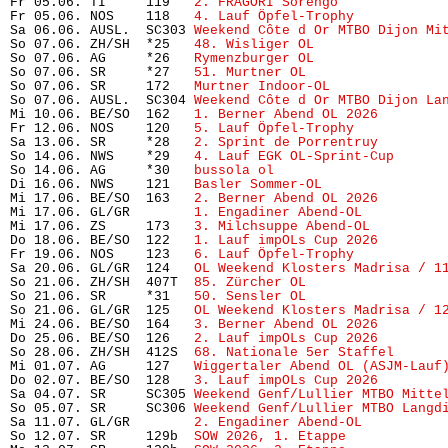
Fr 05.06. TI     119   
2. FRAGORI Sorengo
             
Fr 05.06. NOS    118   
4. Lauf Öpfel-Trophy 
          
Sa 06.06. AUSL.  SC303 
Weekend Côte d Or MTBO Dijon Mi
So 07.06. ZH/SH  *25   
48. Wisliger OL
                
So 07.06. AG     *26   
Rymenzburger OL
                
So 07.06. SR     *27   
51. Murtner OL
                 
So 07.06. SR     172   
Murtner Indoor-OL
              
So 07.06. AUSL.  SC304 
Weekend Côte d Or MTBO Dijon La
Mi 10.06. BE/SO  162   
1. Berner Abend OL 2026
        
Fr 12.06. NOS    120   
5. Lauf Öpfel-Trophy
           
Sa 13.06. SR     *28   
2. Sprint de Porrentruy
        
So 14.06. NWS    *29   
4. Lauf EGK OL-Sprint-Cup
      
So 14.06. AG     *30   
bussola ol
                     
Di 16.06. NWS    121   
Basler Sommer-OL
               
Mi 17.06. BE/SO  163   
2. Berner Abend OL 2026
        
Mi 17.06. GL/GR        
1. Engadiner Abend-OL
          
Mi 17.06. ZS     173   
3. Milchsuppe Abend-OL
         
Do 18.06. BE/SO  122   
1. Lauf impOLs Cup 2026
        
Fr 19.06. NOS    123   
6. Lauf Öpfel-Trophy
           
Sa 20.06. GL/GR  124   
OL Weekend Klosters Madrisa / 1
So 21.06. ZH/SH  407T  
85. Zürcher OL
                 
So 21.06. SR     *31   
50. Sensler OL
                 
So 21.06. GL/GR  125   
OL Weekend Klosters Madrisa / 1
Mi 24.06. BE/SO  164   
3. Berner Abend OL 2026
        
Do 25.06. BE/SO  126   
2. Lauf impOLs Cup 2026
        
So 28.06. ZH/SH  412S  
68. Nationale 5er Staffel
      
Mi 01.07. AG     127   
Wiggertaler Abend OL (ASJM-Lauf
Do 02.07. BE/SO  128   
3. Lauf impOLs Cup 2026
        
Sa 04.07. SR     SC305 
Weekend Genf/Lullier MTBO Mitte
So 05.07. SR     SC306 
Weekend Genf/Lullier MTBO Langd
Sa 11.07. GL/GR        
2. Engadiner Abend-OL
          
So 12.07. SR     129b  
SOW 2026, 1. Etappe
            