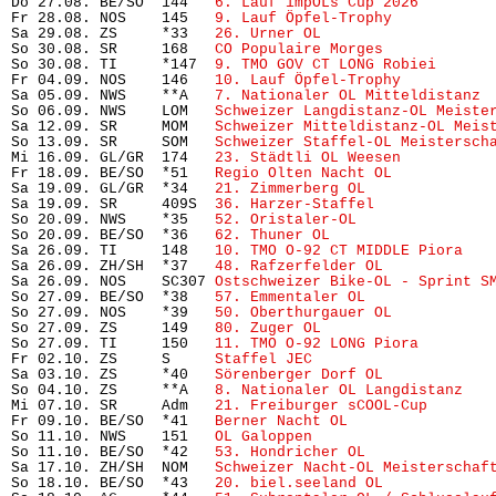
Do 27.08. BE/SO  144   
6. Lauf impOLs Cup 2026
        
Fr 28.08. NOS    145   
9. Lauf Öpfel-Trophy
           
Sa 29.08. ZS     *33   
26. Urner OL
                    
So 30.08. SR     168   
CO Populaire Morges
            
So 30.08. TI     *147  
9. TMO GOV CT LONG Robiei
      
Fr 04.09. NOS    146   
10. Lauf Öpfel-Trophy
          
Sa 05.09. NWS    **A   
7. Nationaler OL Mitteldistanz
 
So 06.09. NWS    LOM   
Schweizer Langdistanz-OL Meiste
Sa 12.09. SR     MOM   
Schweizer Mitteldistanz-OL Meis
So 13.09. SR     SOM   
Schweizer Staffel-OL Meistersch
Mi 16.09. GL/GR  174   
23. Städtli OL Weesen
          
Fr 18.09. BE/SO  *51   
Regio Olten Nacht OL
           
Sa 19.09. GL/GR  *34   
21. Zimmerberg OL
              
Sa 19.09. SR     409S  
36. Harzer-Staffel
             
So 20.09. NWS    *35   
52. Oristaler-OL
               
So 20.09. BE/SO  *36   
62. Thuner OL
                   
Sa 26.09. TI     148   
10. TMO O-92 CT MIDDLE Piora
   
Sa 26.09. ZH/SH  *37   
48. Rafzerfelder OL
            
Sa 26.09. NOS    SC307 
Ostschweizer Bike-OL - Sprint S
So 27.09. BE/SO  *38   
57. Emmentaler OL
              
So 27.09. NOS    *39   
50. Oberthurgauer OL
           
So 27.09. ZS     149   
80. Zuger OL
                   
So 27.09. TI     150   
11. TMO O-92 LONG Piora
        
Fr 02.10. ZS     S     
Staffel JEC
                     
Sa 03.10. ZS     *40   
Sörenberger Dorf OL
            
So 04.10. ZS     **A   
8. Nationaler OL Langdistanz
   
Mi 07.10. SR     Adm   
21. Freiburger sCOOL-Cup
       
Fr 09.10. BE/SO  *41   
Berner Nacht OL
                
So 11.10. NWS    151   
OL Galoppen
                     
So 11.10. BE/SO  *42   
53. Hondricher OL
              
Sa 17.10. ZH/SH  NOM   
Schweizer Nacht-OL Meisterschaf
So 18.10. BE/SO  *43   
20. biel.seeland OL
            