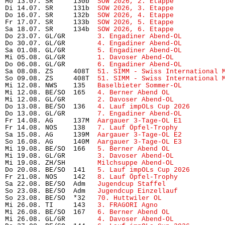
Mo 13.07. SR     130b  
SOW 2026, 2. Etappe
            
Di 14.07. SR     131b  
SOW 2026, 3. Etappe
            
Do 16.07. SR     132b  
SOW 2026, 4. Etappe
            
Fr 17.07. SR     133b  
SOW 2026, 5. Etappe
            
Sa 18.07. SR     134b  
SOW 2026, 6. Etappe
            
Do 23.07. GL/GR        
3. Engadiner Abend-OL
          
Do 30.07. GL/GR        
4. Engadiner Abend-OL
          
Sa 01.08. GL/GR        
5. Engadiner Abend-OL
          
Mi 05.08. GL/GR        
1. Davoser Abend-OL
            
Do 06.08. GL/GR        
6. Engadiner Abend-OL
          
Sa 08.08. ZS     408T  
51. SIMM - Swiss International 
So 09.08. ZS     408T  
51. SIMM - Swiss International 
Mi 12.08. NWS    135   
Baselbieter Sommer-OL
          
Mi 12.08. BE/SO  165   
4. Berner Abend OL
             
Mi 12.08. GL/GR        
2. Davoser Abend-OL
            
Do 13.08. BE/SO  136   
4. Lauf impOLs Cup 2026
        
Do 13.08. GL/GR        
7. Engadiner Abend-OL
          
Fr 14.08. AG     137M  
Aargauer 3-Tage-OL E1
          
Fr 14.08. NOS    138   
7. Lauf Öpfel-Trophy
           
Sa 15.08. AG     139M  
Aargauer 3-Tage-OL E2
          
So 16.08. AG     140M  
Aargauer 3-Tage-OL E3
          
Mi 19.08. BE/SO  166   
5. Berner Abend OL
             
Mi 19.08. GL/GR        
3. Davoser Abend-OL
            
Mi 19.08. ZH/SH        
Milchsuppe Abend-OL
            
Do 20.08. BE/SO  141   
5. Lauf impOLs Cup 2026
        
Fr 21.08. NOS    142   
8. Lauf Öpfel-Trophy 
          
Sa 22.08. BE/SO  Adm   
Jugendcup Staffel
              
So 23.08. BE/SO  Adm   
Jugendcup Einzellauf
           
So 23.08. BE/SO  *32   
70. Huttwiler OL
               
Mi 26.08. TI     143   
3. FRAGORI Agno
                
Mi 26.08. BE/SO  167   
6. Berner Abend OL
             
Mi 26.08. GL/GR        
4. Davoser Abend-OL
            