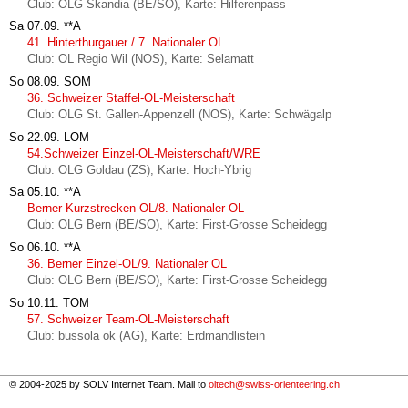
Club: OLG Skandia (BE/SO), Karte: Hilferenpass
Sa 07.09.
**A
41. Hinterthurgauer / 7. Nationaler OL
Club: OL Regio Wil (NOS), Karte: Selamatt
So 08.09.
SOM
36. Schweizer Staffel-OL-Meisterschaft
Club: OLG St. Gallen-Appenzell (NOS), Karte: Schwägalp
So 22.09.
LOM
54.Schweizer Einzel-OL-Meisterschaft/WRE
Club: OLG Goldau (ZS), Karte: Hoch-Ybrig
Sa 05.10.
**A
Berner Kurzstrecken-OL/8. Nationaler OL
Club: OLG Bern (BE/SO), Karte: First-Grosse Scheidegg
So 06.10.
**A
36. Berner Einzel-OL/9. Nationaler OL
Club: OLG Bern (BE/SO), Karte: First-Grosse Scheidegg
So 10.11.
TOM
57. Schweizer Team-OL-Meisterschaft
Club: bussola ok (AG), Karte: Erdmandlistein
© 2004-2025 by SOLV Internet Team. Mail to
oltech@swiss-orienteering.ch