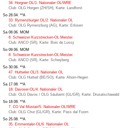
34. Horgner OL/1. Nationaler OL/WRE
Club: OLG Horgen (ZH/SH), Karte: Landforst
So 28.04.
**A
33. Rymenzburger OL/2. Nationaler OL
Club: OLG Rymenzburg (AG), Karte: Erlosen
Sa 08.06.
MOM
8. Schweizer Kurzstrecken-OL Meister.
Club: ANCO (SR), Karte: Bois de Lossy
So 09.06.
MOM
8. Schweizer Kurzstrecken-OL-Meister.
Club: ANCO (SR), Karte: Schwyberg
So 30.06.
**A
47. Huttwiler OL/3. Nationaler OL
Club: OLG Huttwil (BE/SO), Karte: Ahorn-Hegen
Sa 17.08.
**A
18. Davoser-OL/4. Nationaler OL
Club: OLG Davos / OLG Säuliamt (GL/GR), Karte: Drusatschawald
So 18.08.
**A
7. CO Val Müstair/5. Nationaler OL/WRE
Club: OLG Chur (GL/GR), Karte: Pass dal Fuorn
So 25.08.
**A
35. Emmentaler-OL/6. Nationaler OL