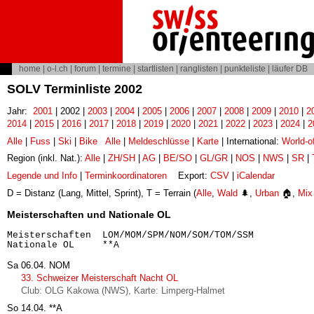
home
|
o-l.ch
|
forum
|
termine
|
startlisten
|
ranglisten
|
punkteliste
|
läufer DB
SOLV Terminliste 2002
Jahr:
2001
| 2002 |
2003
|
2004
|
2005
|
2006
|
2007
|
2008
|
2009
|
2010
|
2
2014
|
2015
|
2016
|
2017
|
2018
|
2019
|
2020
|
2021
|
2022
|
2023
|
2024
|
2
Alle
|
Fuss
|
Ski
|
Bike
Alle
|
Meldeschlüsse
|
Karte
| International:
World-o
Region (inkl. Nat.):
Alle
|
ZH/SH
|
AG
|
BE/SO
|
GL/GR
|
NOS
|
NWS
|
SR
|
Legende und Info
|
Terminkoordinatoren
Export:
CSV
|
iCalendar
D = Distanz (Lang, Mittel, Sprint), T = Terrain (
Alle
,
Wald
🌲,
Urban
🏠,
Mix
Meisterschaften und Nationale OL
Meisterschaften  LOM/MOM/SPM/NOM/SOM/TOM/SSM

Sa 06.04.
NOM
33. Schweizer Meisterschaft Nacht OL
Club: OLG Kakowa (NWS), Karte: Limperg-Halmet
So 14.04.
**A