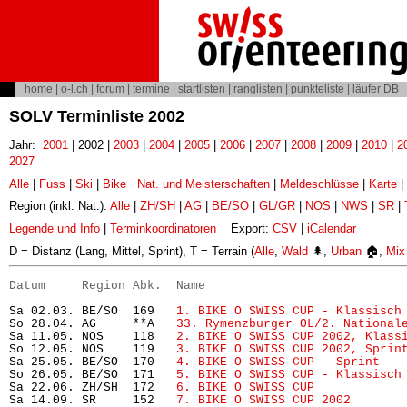
home
|
o-l.ch
|
forum
|
termine
|
startlisten
|
ranglisten
|
punkteliste
|
läufer DB
SOLV Terminliste 2002
Jahr:
2001
| 2002 |
2003
|
2004
|
2005
|
2006
|
2007
|
2008
|
2009
|
2010
|
2
2027
Alle
|
Fuss
|
Ski
|
Bike
Nat. und Meisterschaften
|
Meldeschlüsse
|
Karte
|
Region (inkl. Nat.):
Alle
|
ZH/SH
|
AG
|
BE/SO
|
GL/GR
|
NOS
|
NWS
|
SR
|
Legende und Info
|
Terminkoordinatoren
Export:
CSV
|
iCalendar
D = Distanz (Lang, Mittel, Sprint), T = Terrain (
Alle
,
Wald
🌲,
Urban
🏠,
Mix
Datum     Region Abk.  Name                           
Sa 02.03. BE/SO  169   
1. BIKE O SWISS CUP - Klassisch
So 28.04. AG     **A   
33. Rymenzburger OL/2. National
Sa 11.05. NOS    118   
2. BIKE O SWISS CUP 2002, Klass
So 12.05. NOS    119   
3. BIKE O SWISS CUP 2002, Sprin
Sa 25.05. BE/SO  170   
4. BIKE O SWISS CUP - Sprint
   
So 26.05. BE/SO  171   
5. BIKE O SWISS CUP - Klassisch
Sa 22.06. ZH/SH  172   
6. BIKE O SWISS CUP
            
Sa 14.09. SR     152   
7. BIKE O SWISS CUP 2002
       