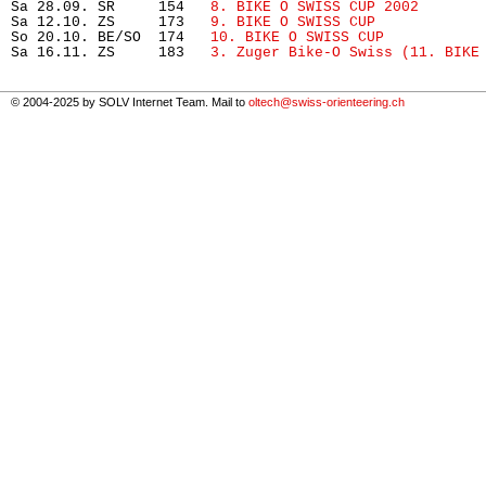
Sa 28.09. SR     154   
8. BIKE O SWISS CUP 2002
       
Sa 12.10. ZS     173   
9. BIKE O SWISS CUP
            
So 20.10. BE/SO  174   
10. BIKE O SWISS CUP
           
Sa 16.11. ZS     183   
3. Zuger Bike-O Swiss (11. BIKE
© 2004-2025 by SOLV Internet Team. Mail to
oltech@swiss-orienteering.ch