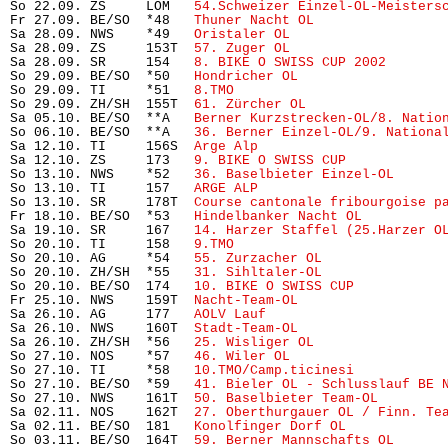
So 22.09. ZS     LOM   
54.Schweizer Einzel-OL-Meisters
Fr 27.09. BE/SO  *48   
Thuner Nacht OL
                
Sa 28.09. NWS    *49   
Oristaler OL
                   
Sa 28.09. ZS     153T  
57. Zuger OL
                   
Sa 28.09. SR     154   
8. BIKE O SWISS CUP 2002
       
So 29.09. BE/SO  *50   
Hondricher OL
                  
So 29.09. TI     *51   
8.TMO
                           
So 29.09. ZH/SH  155T  
61. Zürcher OL
                 
Sa 05.10. BE/SO  **A   
Berner Kurzstrecken-OL/8. Natio
So 06.10. BE/SO  **A   
36. Berner Einzel-OL/9. Nationa
Sa 12.10. TI     156S  
Arge Alp
                       
Sa 12.10. ZS     173   
9. BIKE O SWISS CUP
            
So 13.10. NWS    *52   
36. Baselbieter Einzel-OL
      
So 13.10. TI     157   
ARGE ALP
                       
So 13.10. SR     178T  
Course cantonale fribourgoise p
Fr 18.10. BE/SO  *53   
Hindelbanker Nacht OL
          
Sa 19.10. SR     167   
14. Harzer Staffel (25.Harzer O
So 20.10. TI     158   
9.TMO
                           
So 20.10. AG     *54   
55. Zurzacher OL
               
So 20.10. ZH/SH  *55   
31. Sihltaler-OL
               
So 20.10. BE/SO  174   
10. BIKE O SWISS CUP
           
Fr 25.10. NWS    159T  
Nacht-Team-OL
                  
Sa 26.10. AG     177   
AOLV Lauf
                      
Sa 26.10. NWS    160T  
Stadt-Team-OL
                  
Sa 26.10. ZH/SH  *56   
25. Wisliger OL
                
So 27.10. NOS    *57   
46. Wiler OL
                   
So 27.10. TI     *58   
10.TMO/Camp.ticinesi
           
So 27.10. BE/SO  *59   
41. Bieler OL - Schlusslauf BE 
So 27.10. NWS    161T  
50. Baselbieter Team-OL
        
Sa 02.11. NOS    162T  
27. Oberthurgauer OL / Finn. Te
Sa 02.11. BE/SO  181   
Konolfinger Dorf OL
            
So 03.11. BE/SO  164T  
59. Berner Mannschafts OL
      