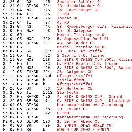
Sa 20.04. AG     115   
Seetaler Schüler OL
            
So 21.04. BE/SO  *24   
43. Hindelbanker OL
            
So 21.04. NOS    *25   
35. Engelburger OL
             
So 21.04. TI     116   
3.TMO
                           
Sa 27.04. BE/SO  *26   
Thuner OL
                      
Sa 27.04. TI     *27   
4.TMO
                           
So 28.04. AG     **A   
33. Rymenzburger OL/2. National
Sa 04.05. NWS    *28   
15. OL-Galoppen
                
Sa 04.05.              
Mental Training im OL
          
Sa 04.05. NOS    *29   
5. Appenzeller Dorf OL
         
So 05.05. BE/SO  *31   
43. Seeländer OL
               
So 05.05.              
Mental Training im OL
          
Do 09.05. SR     117S  
20. Jura 3er Staffel
           
Sa 11.05. TI     *32   
2 Giorni C.O. Ticino
           
Sa 11.05. NOS    118   
2. BIKE O SWISS CUP 2002, Klass
So 12.05. TI     *33   
5.TMO/2 Giorni C.O. Ticino
     
So 12.05. NOS    119   
3. BIKE O SWISS CUP 2002, Sprin
So 12.05. ZH/SH  *34   
26. Galgener OL
                
Sa 18.05. BE/SO  120b  
Pfingst-Staffel
                
Sa 18.05. BE/SO  b     
Testlauf/WRE
                   
So 19.05. BE/SO  b     
Pfingst-Staffel
                
Mo 20.05. SR     *63   
30. Murtener OL
                
Sa 25.05. TI     121S  
Staffetta
                      
Sa 25.05. BE/SO  170   
4. BIKE O SWISS CUP - Sprint
   
So 26.05. BE/SO  171   
5. BIKE O SWISS CUP - Klassisch
Sa 01.06. BE/SO        
Kartenaufnahme und Zeichnung
   
Sa 01.06. BE/SO  168   
20. Lysser OL
                  
So 02.06. TI     122   
6.TMO
                           
So 02.06. BE/SO        
Kartenaufnahme und Zeichnung
   
Mi 05.06. BE/SO  123   
1. Berner Abend OL
             
Fr 07.06. SR     *35   
1. SPRINT OPEN WORLD CUP
       
Fr 07.06. SR     b     
WORLD CUP 2002 / SPRINT
        