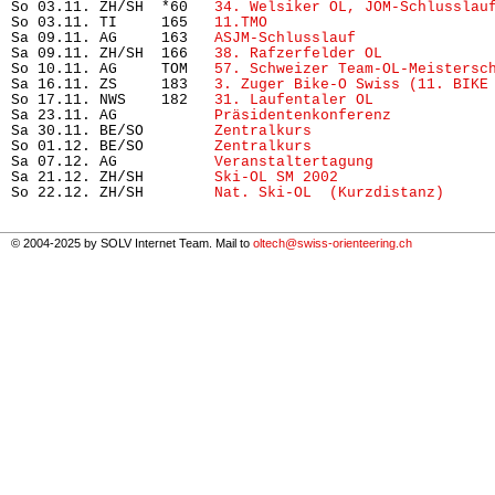
So 03.11. ZH/SH  *60   
34. Welsiker OL, JOM-Schlusslau
So 03.11. TI     165   
11.TMO
                          
Sa 09.11. AG     163   
ASJM-Schlusslauf
               
Sa 09.11. ZH/SH  166   
38. Rafzerfelder OL
            
So 10.11. AG     TOM   
57. Schweizer Team-OL-Meistersc
Sa 16.11. ZS     183   
3. Zuger Bike-O Swiss (11. BIKE
So 17.11. NWS    182   
31. Laufentaler OL
             
Sa 23.11. AG           
Präsidentenkonferenz
           
Sa 30.11. BE/SO        
Zentralkurs
                    
So 01.12. BE/SO        
Zentralkurs
                    
Sa 07.12. AG           
Veranstaltertagung
             
Sa 21.12. ZH/SH        
Ski-OL SM 2002
                 
So 22.12. ZH/SH        
Nat. Ski-OL  (Kurzdistanz)
© 2004-2025 by SOLV Internet Team. Mail to
oltech@swiss-orienteering.ch