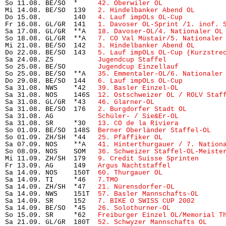
So 11.08. BE/SO  *     
42. Oberwiler OL
               
Mi 14.08. BE/SO  139   
2. Hindelbanker Abend OL
       
Do 15.08.        140   
4. Lauf impOLs OL-Cup
          
Fr 16.08. GL/GR  141   
1. Davoser OL-Sprint /1. inof. 
Sa 17.08. GL/GR  **A   
18. Davoser-OL/4. Nationaler OL
So 18.08. GL/GR  **A   
7. CO Val Müstair/5. Nationaler
Mi 21.08. BE/SO  142   
3. Hindelbanker Abend OL
       
Do 22.08. BE/SO  143   
5. Lauf impOLs OL-Cup (Kurzstre
Sa 24.08. ZS           
Jugendcup Staffel
              
So 25.08. BE/SO        
Jugendcup Einzellauf
           
So 25.08. BE/SO  **A   
35. Emmentaler-OL/6. Nationaler
Do 29.08. BE/SO  144   
6. Lauf impOLs OL-Cup
          
Sa 31.08. NWS    *42   
39. Basler Einzel-OL
           
Sa 31.08. NOS    146S  
12. Ostschweizer OL / ROLV Staf
Sa 31.08. GL/GR  *43   
46. Glarner-OL
                 
Sa 31.08. BE/SO  176   
2. Burgdorfer Stadt OL
         
Sa 31.08. AG           
Schüler- / Sie&Er-OL
           
Sa 31.08. SR     *30   
13. CO de la Riviera
           
So 01.09. BE/SO  148S  
Berner Oberländer Staffel-OL
   
So 01.09. ZH/SH  *44   
25. Pfäffiker OL
               
Sa 07.09. NOS    **A   
41. Hinterthurgauer / 7. Nation
So 08.09. NOS    SOM   
36. Schweizer Staffel-OL-Meiste
Mi 11.09. ZH/SH  179   
9. Credit Suisse Sprinten
      
Fr 13.09. AG     149   
Argus Nachtstaffel
             
Sa 14.09. NOS    150T  
60. Thurgauer OL
               
Sa 14.09. TI     *46   
7.TMO
                           
Sa 14.09. ZH/SH  *47   
21. Nürensdorfer-OL
            
Sa 14.09. NWS    151T  
57. Basler Mannschafts-OL
      
Sa 14.09. SR     152   
7. BIKE O SWISS CUP 2002
       
Sa 14.09. BE/SO  *45   
26. Solothurner-OL
             
So 15.09. SR     *62   
Freiburger Einzel OL/Memorial T
Sa 21.09. GL/GR  180T  
52. Schwyzer Mannschafts OL
    