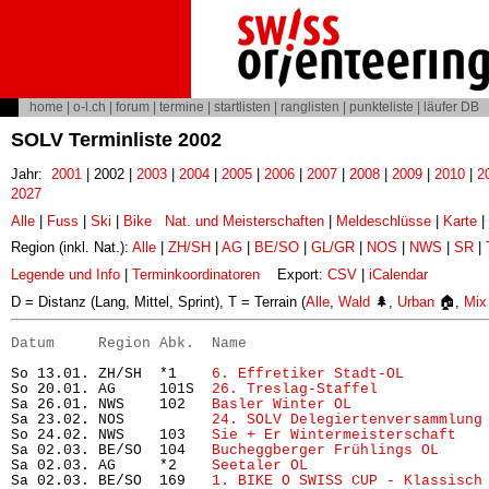
home
|
o-l.ch
|
forum
|
termine
|
startlisten
|
ranglisten
|
punkteliste
|
läufer DB
SOLV Terminliste 2002
Jahr:
2001
| 2002 |
2003
|
2004
|
2005
|
2006
|
2007
|
2008
|
2009
|
2010
|
2
2027
Alle
|
Fuss
|
Ski
|
Bike
Nat. und Meisterschaften
|
Meldeschlüsse
|
Karte
|
Region (inkl. Nat.):
Alle
|
ZH/SH
|
AG
|
BE/SO
|
GL/GR
|
NOS
|
NWS
|
SR
|
Legende und Info
|
Terminkoordinatoren
Export:
CSV
|
iCalendar
D = Distanz (Lang, Mittel, Sprint), T = Terrain (
Alle
,
Wald
🌲,
Urban
🏠,
Mix
Datum     Region Abk.  Name                           
So 13.01. ZH/SH  *1    
6. Effretiker Stadt-OL
         
So 20.01. AG     101S  
26. Treslag-Staffel
            
Sa 26.01. NWS    102   
Basler Winter OL
               
Sa 23.02. NOS          
24. SOLV Delegiertenversammlung
So 24.02. NWS    103   
Sie + Er Wintermeisterschaft
   
Sa 02.03. BE/SO  104   
Bucheggberger Frühlings OL
     
Sa 02.03. AG     *2    
Seetaler OL
                    
Sa 02.03. BE/SO  169   
1. BIKE O SWISS CUP - Klassisch