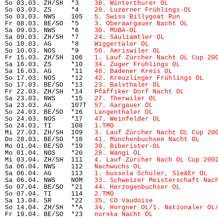
So 03.03. ZH/SH  *3    
38. Winterthurer OL
            
So 03.03. ZS     *4    
29. Luzerner Frühlings-OL
      
So 03.03. NWS    105   
5. Swiss Billygoat Run
         
Fr 08.03. BE/SO  *5    
3. Oberaargauer Nacht OL
       
Sa 09.03. NWS    *6    
30. MUBA-OL
                    
Sa 09.03. ZH/SH  *7    
24. Säuliämtler OL
             
So 10.03. AG     *8    
Wiggertaler OL
                 
So 10.03. NOS    *9    
50. Amriswiler OL
              
Fr 15.03. ZH/SH  106   
1. Lauf Zürcher Nacht OL Cup 20
Sa 16.03. ZS     *10   
34. Zuger Frühlings OL
         
Sa 16.03. AG     *11   
48. Badener Kreis OL
           
So 17.03. NOS    *12   
42. Kreuzlinger Frühlings OL
   
So 17.03. BE/SO  *13   
23. Balsthaler OL
              
Fr 22.03. ZH/SH  *14   
Pfäffiker Dorf Nacht OL
        
Sa 23.03. NWS    *15   
27. Therwiler OL
               
Sa 23.03. AG     107T  
57. Aargauer OL
                
So 24.03. BE/SO  *16   
Langenthaler OL
                
So 24.03. NOS    *17   
47. Weinfelder OL
              
So 24.03. TI     108   
1.TMO
                           
Mi 27.03. ZH/SH  109   
3. Lauf Zürcher Nacht OL Cup 20
Do 28.03. BE/SO  *18   
41. Münchenbuchsee Nacht OL
    
Mo 01.04. BE/SO  *19   
30. Biberister-OL
              
Mo 01.04. NOS    *20   
28. Wängi OL
                   
Mi 03.04. ZH/SH  111   
4. Lauf Zürcher Nach OL Cup 200
Sa 06.04. NWS    112   
Nachwuchs OL
                   
Sa 06.04. AG     113   
1. bussola Schüler, Sie&Er OL
  
Sa 06.04. NWS    NOM   
33. Schweizer Meisterschaft Nac
So 07.04. BE/SO  *21   
44. Herzogenbuchser OL
         
So 07.04. TI     114   
2.TMO
                           
Sa 13.04. SR     *22   
35. CO Vaudoise
                
So 14.04. ZH/SH  **A   
34. Horgner OL/1. Nationaler OL
Fr 19.04. BE/SO  *23   
norska Nacht OL
                