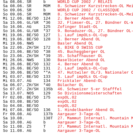
Sa 08.06. SR     b     
WORLD CUP 2002 / RELAIS
        
Sa 08.06. SR     MOM   
8. Schweizer Kurzstrecken-OL Me
So 09.06. SR     b     
WORLD CUP 2002 / CLASSIQUE
     
So 09.06. SR     MOM   
8. Schweizer Kurzstrecken-OL-Me
Mi 12.06. BE/SO  124   
2. Berner Abend OL
             
Sa 15.06. GL/GR  *36   
32. Flimser-OL, 27. Bündner OL-
So 16.06. AG     125   
Zofinger Stadt-OL
              
So 16.06. GL/GR  *37   
9. Bonaduzer-OL, 27. Bündner OL
Mi 19.06. BE/SO  127   
1. Lauf impOLs-OL-Cup
          
Mi 19.06. BE/SO  128   
3. Berner Abend OL
             
Mi 19.06. NWS          
Basler Abend OL
                
Sa 22.06. ZH/SH  172   
6. BIKE O SWISS CUP
            
So 23.06. BE/SO  *38   
45. Bucheggberger OL
           
So 23.06. ZH/SH  *39   
35. Schaffhauser OL
            
Mi 26.06. NWS    130   
Baselbieter Abend OL
           
Mi 26.06. BE/SO  132   
4. Berner Abend OL
             
Mi 26.06. BE/SO  131   
2. Lauf impOLs-OL-Cup
          
So 30.06. BE/SO  **A   
47. Huttwiler OL/3. Nationaler 
Mi 03.07. BE/SO  133   
3. Lauf impOLs OL-Cup
          
Mi 03.07. AG     134   
Fricktaler Abend-OL
            
Sa 06.07. ZH/SH  *40   
Bülacher OL
                    
So 07.07. ZH/SH  135b  
46. Schweizer 5-er Stafffel
    
Sa 13.07. NOS    129   
So Divisionsmeisterschaften
    
Fr 02.08. BE/SO  175   
expOL.02
                       
Sa 03.08. BE/SO        
expOL.02
                       
So 04.08. BE/SO        
expOL.02
                       
Mi 07.08. BE/SO  136   
1. Hindelbanker Abend OL
       
Fr 09.08. AG     137b  
Aargauer 3-Tage-OL
             
Sa 10.08.        138T  
27. Mammut Internatl. Mountain 
Sa 10.08. AG     b     
Aargauer 3-Tage-OL
             
So 11.08. ZS     T     
27. Mammut Internatl. Mountain 
So 11.08. AG     b     
Aargauer 3-Tage-OL
             